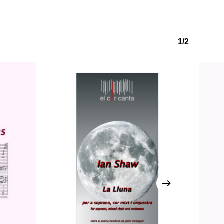
1/2
o hi ha productes a la cistella.
Go to shop