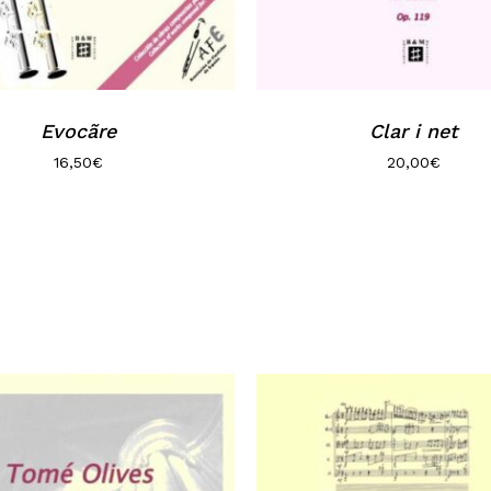
Evocãre
Clar i net
16,50
€
20,00
€