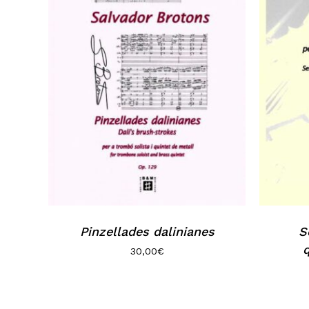
Pinzellades dalinianes
S
q
30,00
€