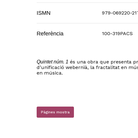
ISMN
979-069220-21
Referència
100-319PACS
és una obra que presenta pri
Quintet núm. 1
d’unificació webernià, la fractalitat en mús
en música.
Pàgines mostra