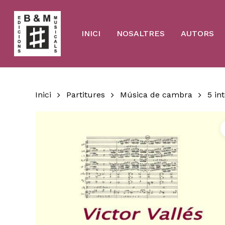
Skip
to
main
content
INICI
NOSALTRES
AUTORS
Inici
Partitures
Música de cambra
5 in