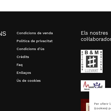
Els nostres
NS
Condicions de venda
col·laborado
Política de privacitat
Condicions d’ús
Crèdits
Faq
Enllaços
Ús de cookies
Per oferir 
(cookies) p