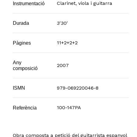
Clarinet, viola i guitarra
Instrumentació
3'30'
Durada
11+2+2+2
Pàgines
Any
2007
composició
979-069220046-8
ISMN
100-147PA
Referència
Obra composta a petició del guitarrista espanyol