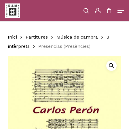
Skip
Men
to
main
search
account
Close
Cart
Close
Cart
content
Menu
Inici
Partitures
Música de cambra
3
intèrprets
Presencias (Presències)