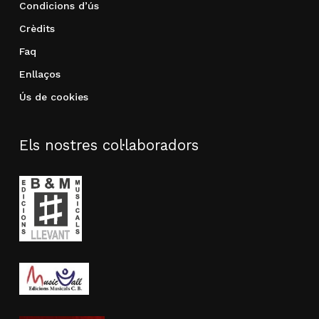
Condicions d’ús
Crèdits
Faq
Enllaços
Ús de cookies
Els nostres col·laboradors