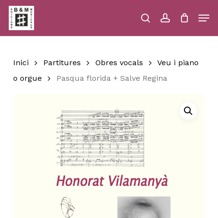
Skip
Men
to
main
search
account
Close
Cart
Close
Cart
content
Menu
Inici
Partitures
Obres vocals
Veu i piano
o orgue
Pasqua florida + Salve Regina