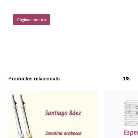
Pàgines mostra
No hi ha productes a la cistella.
Go to shop
Productes relacionats
1/8