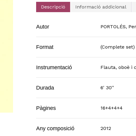
Descripció
Informació addicional
Autor
PORTOLÉS, Per
Format
(Complete set)
Instrumentació
Flauta, oboè i 
Durada
6' 30''
Pàgines
16+4+4+4
Any composició
2012