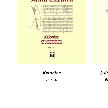
Kalonice
Quin
e
24,50
€