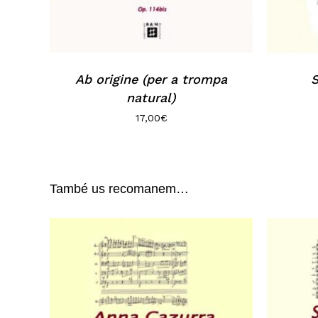
Ab origine (per a trompa
S
natural)
17,00
€
També us recomanem…