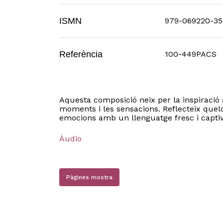
ISMN
979-069220-35
Referència
100-449PACS
Aquesta composició neix per la inspiració a
moments i les sensacions. Reflecteix quelc
emocions amb un llenguatge fresc i captiv
Àudio
Pàgines mostra