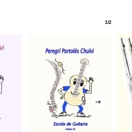
1/2
o hi ha productes a la cistella.
Go to shop