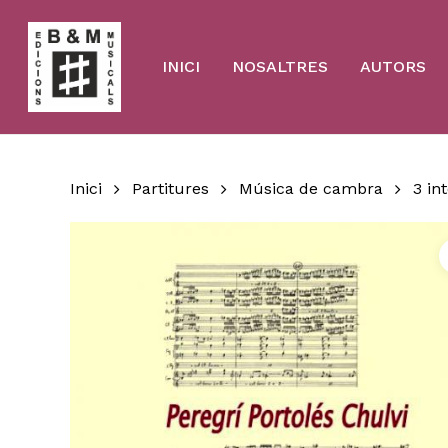
Skip
to
main
content
INICI
NOSALTRES
AUTORS
Inici
Partitures
Música de cambra
3 in