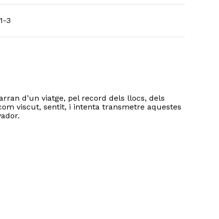
1-3
rran d’un viatge, pel record dels llocs, dels
om viscut, sentit, i intenta transmetre aquestes
ador.