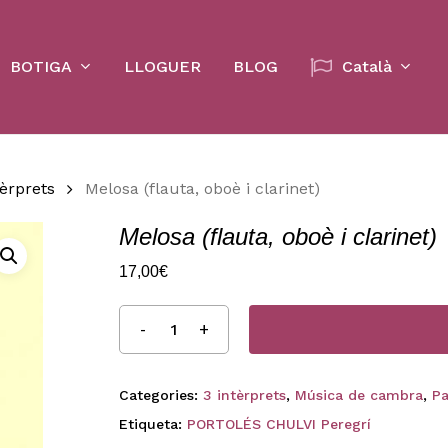
Cart
BOTIGA
LLOGUER
BLOG
Català
tèrprets
Melosa (flauta, oboè i clarinet)
Melosa (flauta, oboè i clarinet)
17,00
€
Categories:
3 intèrprets
,
Música de cambra
,
Pa
Etiqueta:
PORTOLÉS CHULVI Peregrí