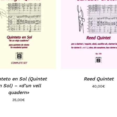
teto en Sol (Quintet
Reed Quintet
n Sol) – «d’un vell
40,00
€
quadern»
35,00
€