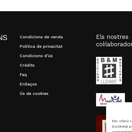
Els nostres
NS
Condicions de venda
col·laborado
Política de privacitat
Condicions d’ús
Crèdits
Faq
Enllaços
Ús de cookies
Per oferir 
(cookies) p
consentime