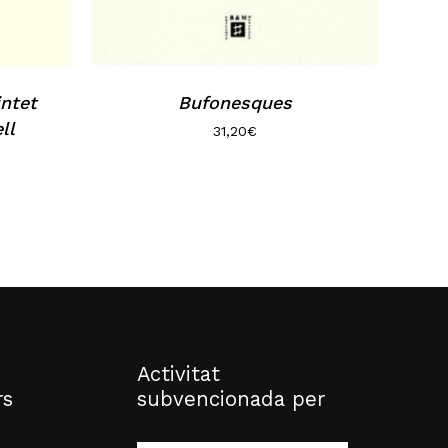
intet
Bufonesques
ll
31,20
€
Activitat
rs
subvencionada per