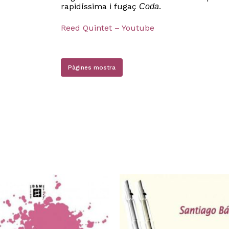
rapidíssima i fugaç
.
Coda
Reed Quintet – Youtube
Pàgines mostra
N