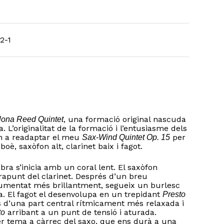
2-1
, una formació original nascuda
lona Reed Quintet
 L’originalitat de la formació i l’entusiasme dels
n a readaptar el meu
per
Sax-Wind Quintet Op. 15
oè, saxòfon alt, clarinet baix i fagot.
bra s’inicia amb un coral lent. El saxòfon
rapunt del clarinet. Després d’un breu
rumentat més brillantment, segueix un burlesc
. El fagot el desenvolupa en un trepidant
Presto
 d’una part central rítmicament més relaxada i
arribant a un punt de tensió i aturada.
to
er tema a càrrec del saxo, que ens durà a una