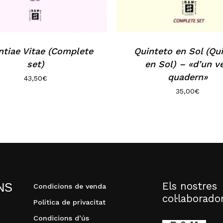
ntiae Vitae (Complete
Quinteto en Sol (Qu
set)
en Sol) – «d’un ve
quadern»
43,50
€
35,00
€
Els nostres
NS
Condicions de venda
col·laborado
Política de privacitat
Condicions d’ús