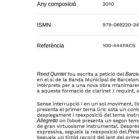
Any composició
2010
ISMN
979-069220-34
Referència
100-444PACS
fou escrita a petició del
Reed Quintet
Barce
en el si de la Banda Municipal de Barcelona.
intèrprets per a una nova obra m’animare
a aquesta formació de clarinet / requint, ob
Sense interrupció i en un sol moviment, l’o
presenta el primer tema líric sota un cont
desplegament i reexposició del tema inst
on l’oboè presenta un segon tema
Allegretto
de gran virtuosisme instrumental. Després
expressiva, segueix la reexposició del
Pres
Segueix un tímid record del lent del prim