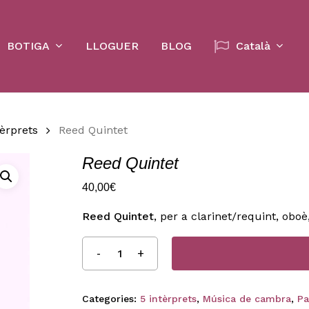
Cart
BOTIGA
LLOGUER
BLOG
Català
tèrprets
Reed Quintet
Reed Quintet
40,00
€
Reed Quintet
, per a clarinet/requint, oboè,
Categories:
5 intèrprets
,
Música de cambra
,
Pa