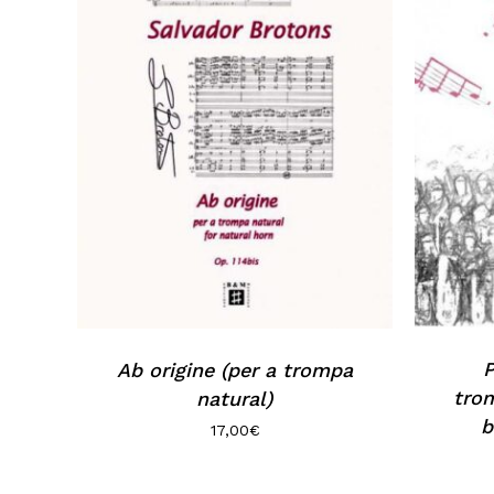
P
Ab origine (per a trompa
trom
natural)
b
17,00
€