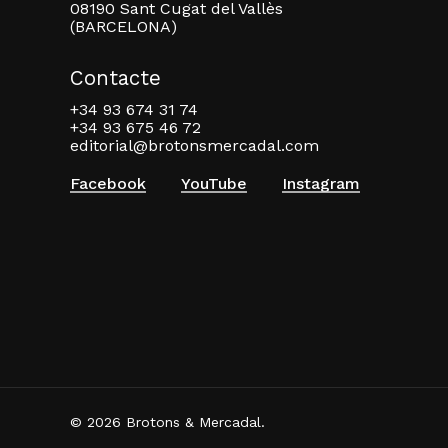
08190 Sant Cugat del Vallès
(BARCELONA)
Contacte
+34 93 674 31 74
+34 93 675 46 72
editorial@brotonsmercadal.com
Facebook
YouTube
Instagram
© 2026 Brotons & Mercadal.