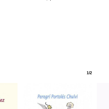
1/2
o hi ha productes a la cistella.
Go to shop