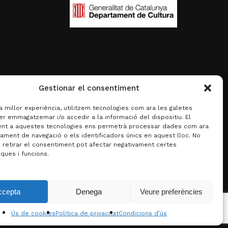
Gestionar el consentiment
la millor experiència, utilitzem tecnologies com ara les galetes
er emmagatzemar i/o accedir a la informació del dispositiu. El
nt a aquestes tecnologies ens permetrà processar dades com ara
ament de navegació o els identificadors únics en aquest lloc. No
o retirar el consentiment pot afectar negativament certes
iques i funcions.
0,00
€
ccepta
Denega
Veure preferències
za la cistella
Finalitza la compra
Ús de cookies
Política de privacitat
Condicions d’ús