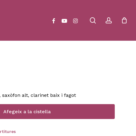
Close
Cart
search
account
facebook
youtube
instagram
 saxòfon alt, clarinet baix i fagot
Afegeix a la cistella
rtitures