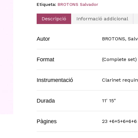
Etiqueta:
BROTONS Salvador
Descripció
Informació addicional
Autor
BROTONS, Salv
Format
(Complete set)
Instrumentació
Clarinet requint
Durada
11' 15"
Pàgines
23 +6+5+6+6+6