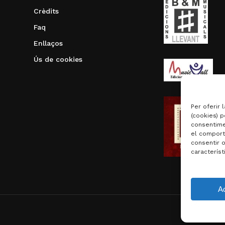
Crèdits
Faq
Enllaços
Ús de cookies
Per oferir 
(cookies) p
consentime
el comport
consentir 
característ
Subtotal:
A
Visualit