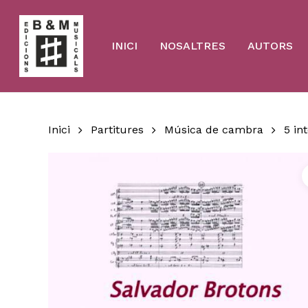
Skip
to
main
content
INICI
NOSALTRES
AUTORS
Inici
Partitures
Música de cambra
5 in