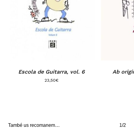
Escola de Guitarra, vol. 6
Ab origi
23,50
€
També us recomanem…
1/2