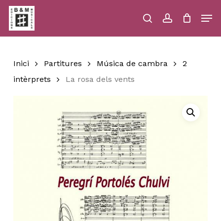
Skip
Men
to
main
search
account
Close
Cart
Close
Cart
content
Menu
Inici
Partitures
Música de cambra
2
intèrprets
La rosa dels vents