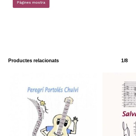
Pàgines mostra
Productes relacionats
1/8
No hi ha productes a la cistella.
Go to shop