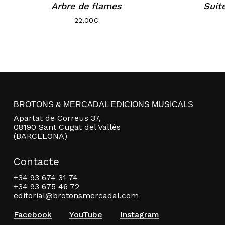
Arbre de flames
Suit
22,00
€
BROTONS & MERCADAL EDICIONS MUSICALS
Apartat de Correus 37,
08190 Sant Cugat del Vallès
(BARCELONA)
Contacte
+34 93 674 31 74
+34 93 675 46 72
editorial@brotonsmercadal.com
Facebook
YouTube
Instagram