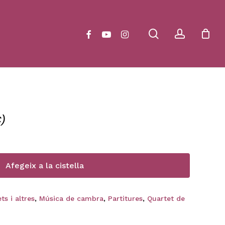
Close
Cart
search
account
facebook
youtube
instagram
)
Afegeix a la cistella
ts i altres
,
Música de cambra
,
Partitures
,
Quartet de