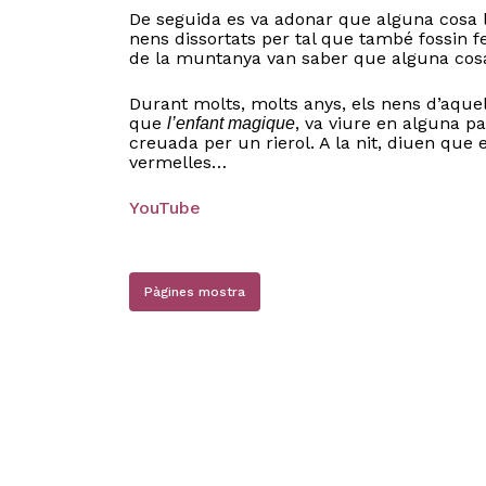
De seguida es va adonar que alguna cosa l’h
nens dissortats per tal que també fossin fe
de la muntanya van saber que alguna cosa 
Durant molts, molts anys, els nens d’aque
que
, va viure en alguna pa
l’enfant magique
N
creuada per un rierol. A la nit, diuen que
vermelles…
YouTube
Pàgines mostra