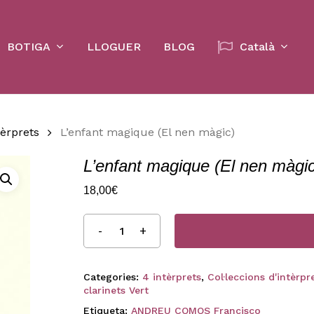
Cart
BOTIGA
LLOGUER
BLOG
Català
tèrprets
L’enfant magique (El nen màgic)
L’enfant magique (El nen màgic
18,00
€
Categories:
4 intèrprets
,
Col·leccions d'intèrpre
clarinets Vert
Etiqueta:
ANDREU COMOS Francisco