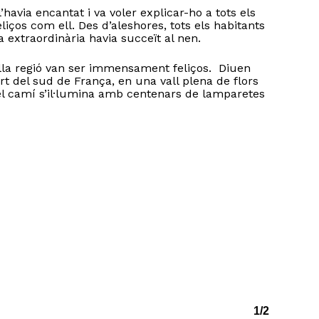
avia encantat i va voler explicar-ho a tots els
liços com ell. Des d’aleshores, tots els habitants
extraordinària havia succeït al nen.
lla regió van ser immensament feliços. Diuen
rt del sud de França, en una vall plena de flors
o hi ha productes a la cistella.
 el camí s’il·lumina amb centenars de lamparetes
Go to shop
1/2