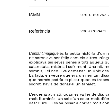
ISMN
979-0-801262-
Referència
200-076PACS
és la petita història d’un 
L’enfant magique
nit somniava ser feliç com els altres. Ning
explicava les seves penes a tots aquells q
calamitats, misèria i sofriment. Una nit, m
somnis, i el nen li va demanar un únic desig
La fada, en veure que era un nen tan disso
que només podria explicar quan es trobés a
secret, havia de donar-li un fanalet.
L’endemà al matí, quan es va fer de dia, va
molt lluminós, un sol d’un color molt dife
descriure… i es va posar a córrer molt cont