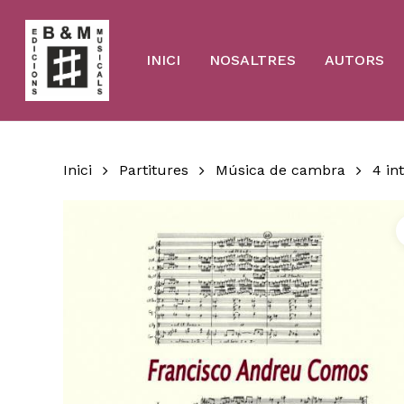
Skip
to
main
content
INICI
NOSALTRES
AUTORS
Inici
Partitures
Música de cambra
4 in