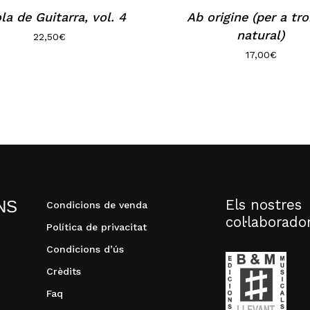
la de Guitarra, vol. 4
Ab origine (per a t
natural)
22,50
€
17,00
€
Els nostres
NS
Condicions de venda
col·laborado
Política de privacitat
Condicions d’ús
Crèdits
Faq