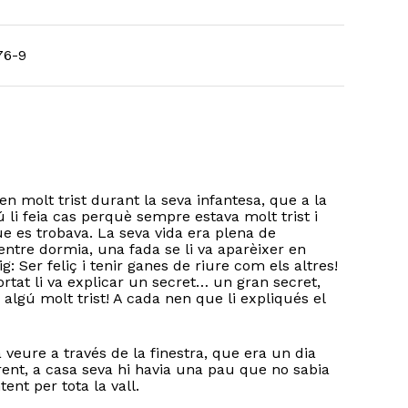
76-9
nen molt trist durant la seva infantesa, que a la
ú li feia cas perquè sempre estava molt trist i
ue es trobava. La seva vida era plena de
entre dormia, una fada se li va aparèixer en
: Ser feliç i tenir ganes de riure com els altres!
rtat li va explicar un secret… un gran secret,
lgú molt trist! A cada nen que li expliqués el
 veure a través de la finestra, que era un dia
rent, a casa seva hi havia una pau que no sabia
ent per tota la vall.