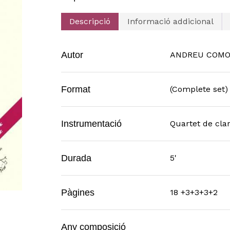
Descripció
Informació addicional
Autor
ANDREU COMOS
Format
(Complete set)
Instrumentació
Quartet de clar
Durada
5'
Pàgines
18 +3+3+3+2
Any composició