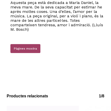
Aquesta peça està dedicada a Maria Daniel, la
meva mare. De la seva capacitat per estimar he
après moltes coses. Una d’elles, l’amor per la
música. La peça original, per a violí i piano, és la
mare de les altres particel·les. Totes
comparteixen tendresa, amor i admiració. (Lluís
M. Bosch)
Pàgines mostra
No hi ha productes a la cistella.
Go to shop
Productes relacionats
1/8