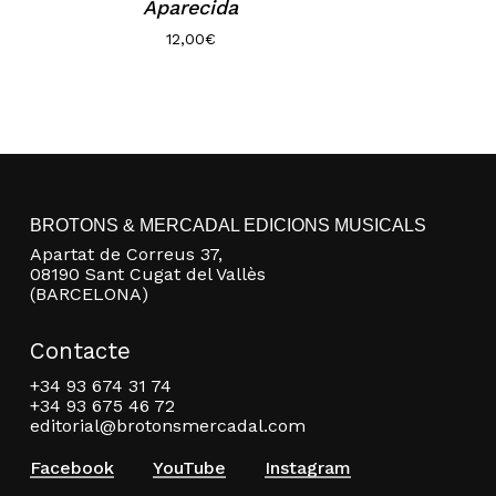
Aparecida
12,00
€
BROTONS & MERCADAL EDICIONS MUSICALS
Apartat de Correus 37,
08190 Sant Cugat del Vallès
(BARCELONA)
Contacte
+34 93 674 31 74
+34 93 675 46 72
editorial@brotonsmercadal.com
Facebook
YouTube
Instagram