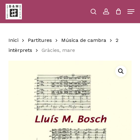
Skip
Men
to
main
search
account
Close
Cart
Close
Cart
content
Menu
Inici
Partitures
Música de cambra
2
intèrprets
Gràcies, mare