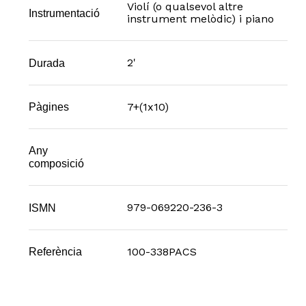
Violí (o qualsevol altre
Instrumentació
instrument melòdic) i piano
2'
Durada
7+(1x10)
Pàgines
Any
composició
979-069220-236-3
ISMN
100-338PACS
Referència