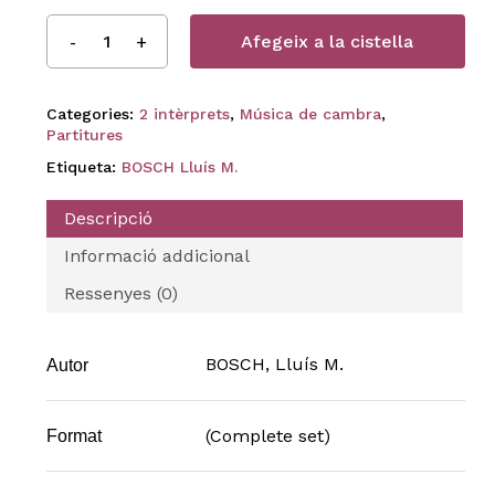
Afegeix a la cistella
Categories:
2 intèrprets
,
Música de cambra
,
Partitures
Etiqueta:
BOSCH Lluís M.
Descripció
Informació addicional
Ressenyes (0)
BOSCH, Lluís M.
Autor
(Complete set)
Format