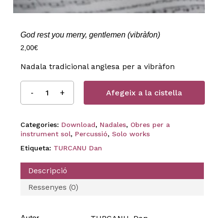
God rest you merry, gentlemen (vibràfon)
2,00
€
Nadala tradicional anglesa per a vibràfon
Afegeix a la cistella
Categories:
Download
,
Nadales
,
Obres per a
instrument sol
,
Percussió
,
Solo works
Etiqueta:
TURCANU Dan
Descripció
Ressenyes (0)