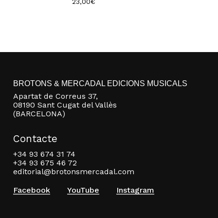
23,00
€
BROTONS & MERCADAL EDICIONS MUSICALS
Apartat de Correus 37,
08190 Sant Cugat del Vallès
(BARCELONA)
Contacte
+34 93 674 31 74
+34 93 675 46 72
editorial@brotonsmercadal.com
Facebook
YouTube
Instagram