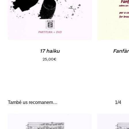
17 haiku
Fanfàr
25,00
€
També us recomanem…
1/4