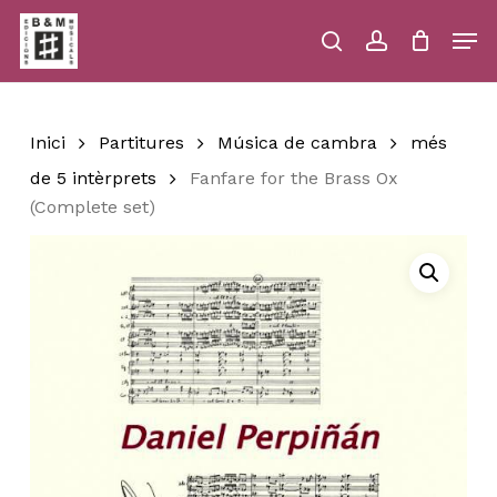
Skip
Men
to
main
search
account
Close
Cart
Close
Cart
content
Menu
Inici
Partitures
Música de cambra
més
de 5 intèrprets
Fanfare for the Brass Ox
(Complete set)