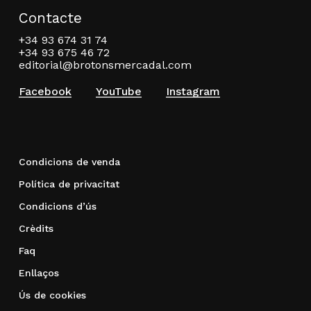
Contacte
+34 93 674 31 74
+34 93 675 46 72
editorial@brotonsmercadal.com
Facebook
YouTube
Instagram
Condicions de venda
Política de privacitat
Condicions d’ús
Crèdits
Faq
Enllaços
Ús de cookies