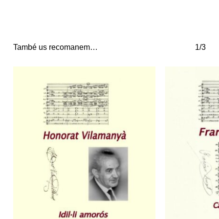
També us recomanem…
1/3