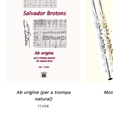
No hi ha productes a la cistella.
Go to shop
Ab origine (per a trompa
Mon
natural)
17,00
€