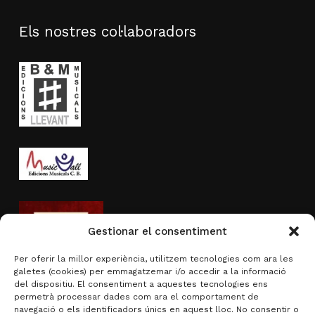
Els nostres col·laboradors
Gestionar el consentiment
Per oferir la millor experiència, utilitzem tecnologies com ara les
galetes (cookies) per emmagatzemar i/o accedir a la informació
del dispositiu. El consentiment a aquestes tecnologies ens
permetrà processar dades com ara el comportament de
navegació o els identificadors únics en aquest lloc. No consentir o