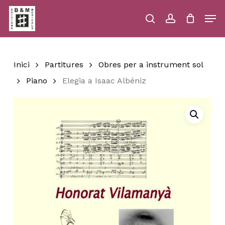
Skip
Men
to
main
search
account
Close
Cart
Close
Cart
content
Menu
Inici
Partitures
Obres per a instrument sol
Piano
Elegia a Isaac Albéniz