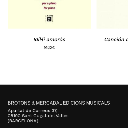
Idil·li amorós
Canción 
16,12
€
BROTONS & MERCADAL EDICIONS MUSICALS
Apartat de Correus 37,
08190 Sant Cugat del Vallès
(BARCELONA)