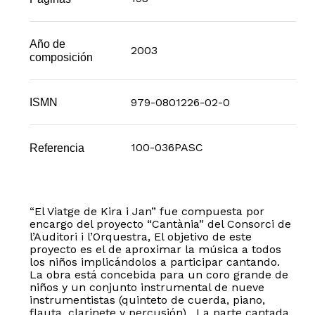
Año de
2003
composición
979-0801226-02-0
ISMN
100-036PASC
Referencia
“El Viatge de Kira i Jan” fue compuesta por
encargo del proyecto “Cantània” del Consorci de
l’Auditori i l’Orquestra, El objetivo de este
proyecto es el de aproximar la música a todos
los niños implicándolos a participar cantando.
La obra está concebida para un coro grande de
niños y un conjunto instrumental de nueve
instrumentistas (quinteto de cuerda, piano,
flauta, clarinete y percusión). La parte cantada