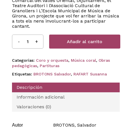
Comarcal del Vallès Oriental, l’Ajuntament, el
Teatre Auditori i l’Associació Cultural de
Granollers i L’Escola Municipal de Música de
Girona, un projecte que vol fer arribar la música
a tots els nens involucrant-los a participar
cantant.
Añadir al carrito
Categorías:
Coro y orquesta
,
Música coral
,
Obras
pedagógicas
,
Partituras
Etiquetas:
BROTONS Salvador
,
RAFART Susanna
Descripción
Información adicional
Valoraciones (0)
BROTONS, Salvador
Autor