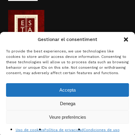
Gestionar el consentiment
To provide the best experiences, we use technologies like
cookies to store and/or access device information. Consenting to
Actividad subvencionada por
these technologies will allow us to process data such as browsing
behavior or unique IDs on this site. Not consenting or withdrawing
consent, may adversely affect certain features and functions.
Accepta
Denega
Subtotal:
0,00
€
Veure preferències
Ver carrito
Finalizar compra
© 2026 Brotons & Mercadal.
Uso de cookies
Política de privacidad
Condiciones de uso