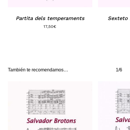
Partita dels temperaments
Sexteto
17,50
€
También te recomendamos…
1/6