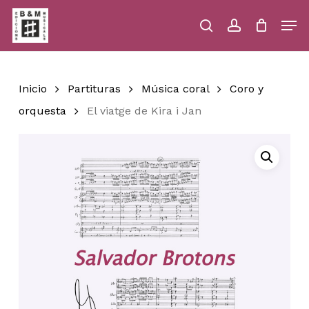
Skip
Men
to
main
search
account
Close
Cart
Close
Cart
content
Menu
Inicio
Partituras
Música coral
Coro y
orquesta
El viatge de Kira i Jan