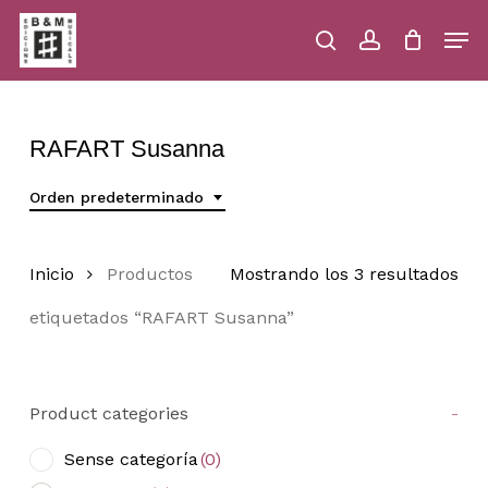
Skip
Men
to
main
search
account
Close
Cart
Close
Cart
content
Menu
RAFART Susanna
Orden predeterminado
Inicio
Productos
Mostrando los 3 resultados
etiquetados “RAFART Susanna”
Product categories
-
Sense categoría
(0)