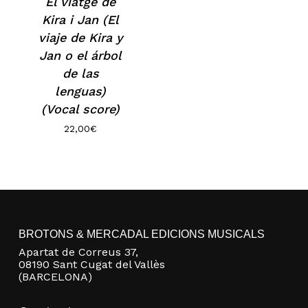
El viatge de
Kira i Jan (El
No hay productos en el carrito.
viaje de Kira y
Jan o el árbol
de las
Go to shop
lenguas)
(Vocal score)
22,00
€
BROTONS & MERCADAL EDICIONS MUSICALS
Apartat de Correus 37,
08190 Sant Cugat del Vallès
(BARCELONA)