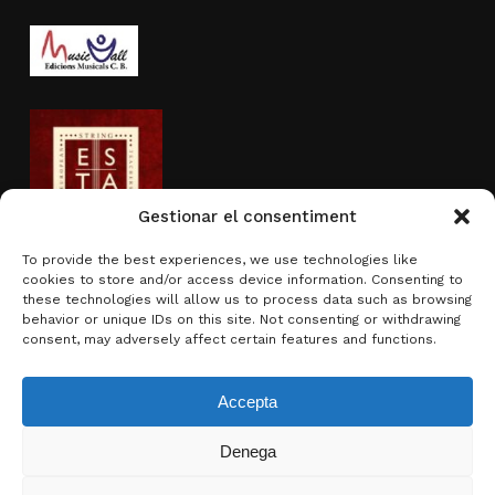
Gestionar el consentiment
To provide the best experiences, we use technologies like
cookies to store and/or access device information. Consenting to
Actividad subvencionada por
these technologies will allow us to process data such as browsing
behavior or unique IDs on this site. Not consenting or withdrawing
consent, may adversely affect certain features and functions.
Accepta
Denega
Subtotal:
0,00
€