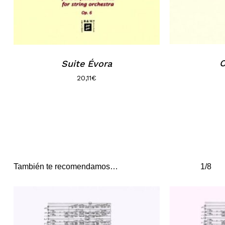
O
Suite Évora
20,11
€
También te recomendamos…
1/8