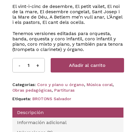
El vint-i-cinc de desembre, El petit vailet, El noi
de la mare, El desembre congelat, Sant Josep i
la Mare de Déu, A Betlem me’n vull anar, L’Àngel
i els pastors, El cant dels ocells.
Tenemos versiones editadas para orquesta,
banda, orquesta y coro infantil, coro infantil y
piano, coro mixto y piano, y también para tenora
(trompeta o clarinete) y órgano.
Añadir al carrito
Categorías:
Coro y piano u órgano
,
Música coral
,
Obras pedagógicas
,
Partituras
Etiqueta:
BROTONS Salvador
Descripción
Información adicional