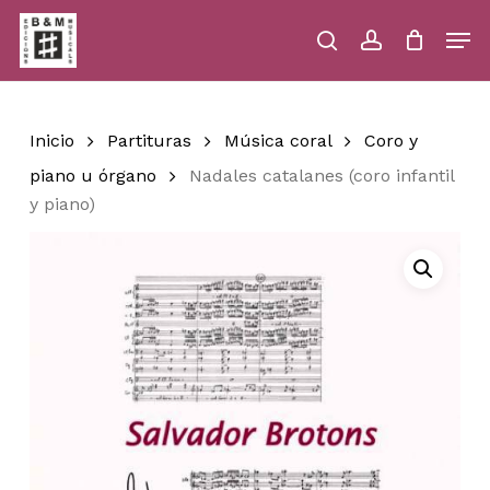
Skip
Men
to
main
search
account
Close
Cart
Close
Cart
content
Menu
Inicio
Partituras
Música coral
Coro y
piano u órgano
Nadales catalanes (coro infantil
y piano)