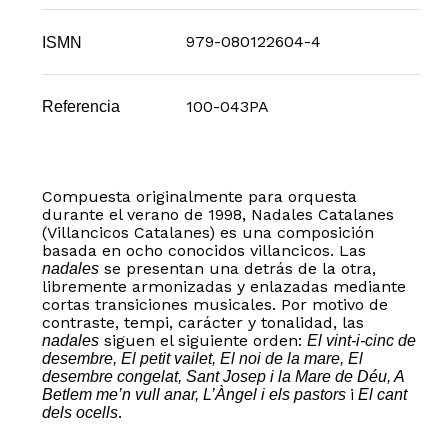
979-080122604-4
ISMN
100-043PA
Referencia
Compuesta originalmente para orquesta
durante el verano de 1998, Nadales Catalanes
(Villancicos Catalanes) es una composición
basada en ocho conocidos villancicos. Las
se presentan una detrás de la otra,
nadales
libremente armonizadas y enlazadas mediante
cortas transiciones musicales. Por motivo de
contraste, tempi, carácter y tonalidad, las
siguen el siguiente orden:
nadales
El vint-i-cinc de
desembre, El petit vailet, El noi de la mare, El
desembre congelat, Sant Josep i la Mare de Déu, A
i
Betlem me’n vull anar, L’Àngel i els pastors
El cant
.
dels ocells