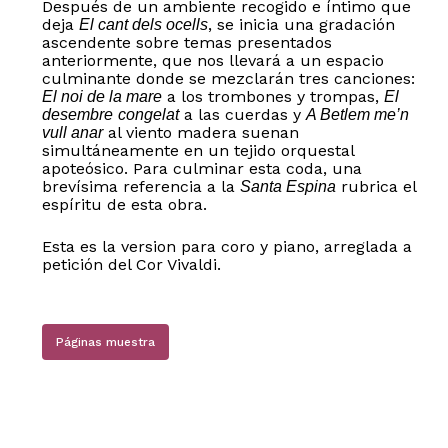
Después de un ambiente recogido e íntimo que
deja
, se inicia una gradación
El cant dels ocells
ascendente sobre temas presentados
anteriormente, que nos llevará a un espacio
culminante donde se mezclarán tres canciones:
a los trombones y trompas,
El noi de la mare
El
a las cuerdas y
desembre
congelat
A Betlem me’n
al viento madera suenan
vull anar
simultáneamente en un tejido orquestal
apoteósico. Para culminar esta coda, una
brevísima referencia a la
rubrica el
Santa Espina
espíritu de esta obra.
Esta es la version para coro y piano, arreglada a
petición del Cor Vivaldi.
Páginas muestra
No hay productos en el carrito.