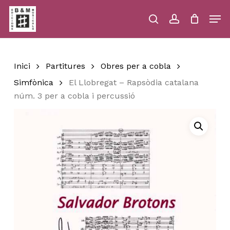
Skip
Men
to
main
search
account
Close
Cart
Close
Cart
content
Menu
Inici
Partitures
Obres per a cobla
Simfònica
El Llobregat – Rapsòdia catalana
núm. 3 per a cobla i percussió