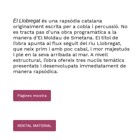
és una rapsòdia catalana
El Llobregat
originalment escrita per a cobla i percussió. No
es tracta pas d’una obra programàtica a la
manera d’El Moldau de Smetana. El títol de
l’obra apunta al flux seguit del riu Llobregat,
que neix prim i amb poc cabal, i mor majestuós
i ple en la seva arribada al mar. A nivell
estructural, l’obra ofereix tres nuclis temàtics
presentats i desenvolupats immediatament de
manera rapsòdica.
Pàgines mostra
RENTAL MATERIAL