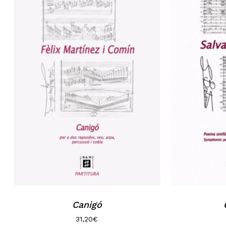
Canigó
31,20
€