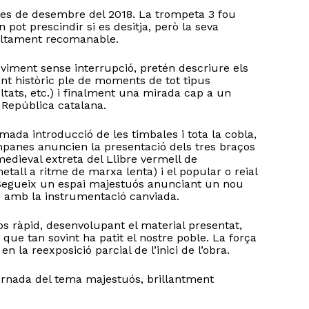
es de desembre del 2018. La trompeta 3 fou
pot prescindir si es desitja, però la seva
 altament recomanable.
iment sense interrupció, pretén descriure els
ent històric ple de moments de tot tipus
cultats, etc.) i finalment una mirada cap a un
a República catalana.
da introducció de les timbales i tota la cobla,
panes anuncien la presentació dels tres braços
 medieval extreta del Llibre vermell de
metall a ritme de marxa lenta) i el popular o reial
. Segueix un espai majestuós anunciant un nou
o hi ha productes a la cistella.
x amb la instrumentació canviada.
 ràpid, desenvolupant el material presentat,
Go to shop
s que tan sovint ha patit el nostre poble. La força
 la reexposició parcial de l’inici de l’obra.
ornada del tema majestuós, brillantment