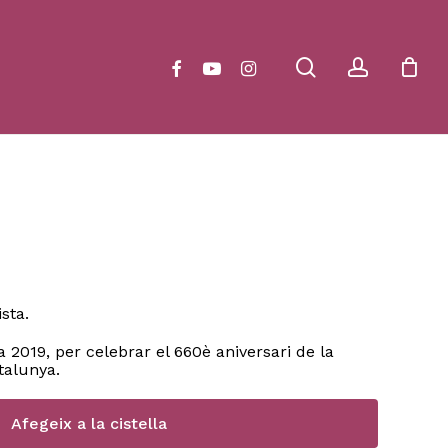
Close
Cart
search
account
facebook
youtube
instagram
sta.
 2019, per celebrar el 660è aniversari de la
talunya.
Afegeix a la cistella