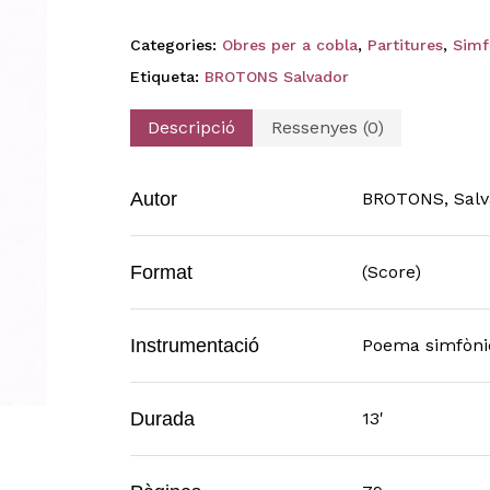
Categories:
Obres per a cobla
,
Partitures
,
Simf
Etiqueta:
BROTONS Salvador
Descripció
Ressenyes (0)
Autor
BROTONS, Salv
Format
(Score)
Instrumentació
Poema simfònic
Durada
13'