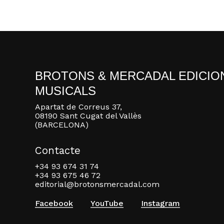
BROTONS & MERCADAL EDICIO
MUSICALS
Apartat de Correus 37,
08190 Sant Cugat del Vallès
(BARCELONA)
Contacte
+34 93 674 31 74
+34 93 675 46 72
editorial@brotonsmercadal.com
Facebook
YouTube
Instagram