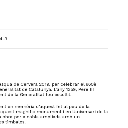
4-3
asqua de Cervera 2019, per celebrar el 660è
eneralitat de Catalunya. L’any 1359, Pere III
nt de la Generalitat fou escollit.
nt en memòria d’aquest fet al peu de la
n aquest magnífic monument i en l’aniversari de la
a obra per a cobla ampliada amb un
es timbales.