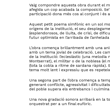
Vaig compondre aquesta obra durant el m
afegida un cop acabada la composició. Se’n 
participació dona més cos al conjunt i és
Aquest petit poema simfònic en un sol mov
orígens de la institució, el seu desplegam
(esplendorosos, de lluita, de crisi, de difi
futur optimista en l’arribada de l’anhelad
L’obra comença brillantment amb una anima
amb un tema jovial de celebració. Les cam
de la institució: l’eclesiàstic (una melodia
Montserrat), el militar o de la noblesa (el 
(tota la cobla a ritme de sardana ràpida)
N
tema molt lent i expressiu que es repetei
Una segona part de l’obra comença a temps
generant conflicte, agressivitat i dificultat
del poble supera els entrebancs i culmina en
Una nova gradació sonora arribarà en la t
orquestrat per a un final eufòric.