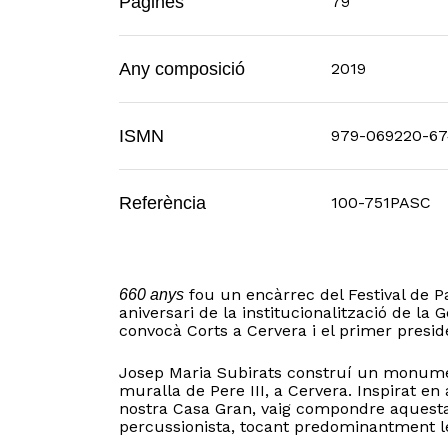
Pàgines
79
Any composició
2019
ISMN
979-069220-67
Referència
100-751PASC
fou un encàrrec del Festival de P
660 anys
aniversari de la institucionalització de la G
convocà Corts a Cervera i el primer preside
Josep Maria Subirats construí un monume
muralla de Pere III, a Cervera. Inspirat e
nostra Casa Gran, vaig compondre aquest
percussionista, tocant predominantment l