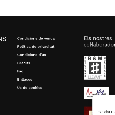
Els nostres
NS
Condicions de venda
col·laborado
Política de privacitat
Condicions d’ús
Crèdits
Faq
Enllaços
Ús de cookies
Per oferir 