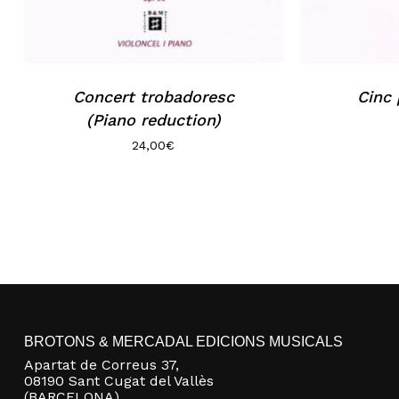
Concert trobadoresc
Cinc 
(Piano reduction)
24,00
€
BROTONS & MERCADAL EDICIONS MUSICALS
Apartat de Correus 37,
08190 Sant Cugat del Vallès
(BARCELONA)