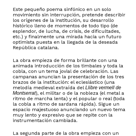
Este pequeño poema sinfónico en un solo
movimiento sin interrupción, pretende describir
los orígenes de la institución, su desarrollo
histórico lleno de momentos de todo tipo (de
esplendor, de lucha, de crisis, de dificultades,
etc.) y finalmente una mirada hacia un futuro
optimista puesta en la llegada de la deseada
República catalana.
La obra empieza de forma brillante con una
animada introducción de los timbales y toda la
cobla, con un tema jovial de celebración. Las
campanas anuncian la presentación de los tres
brazos de la institución: el eclesiástico (una
melodía medieval extraída del
Llibre vermell de
No hay productos en el carrito.
), el militar o de la nobleza (el metal a
Montserrat
ritmo de marcha lenta) y el popular o real (toda
la cobla a ritmo de sardana rápida). Sigue un
Go to shop
espacio majestuoso anunciando un nuevo tema
muy lento y expresivo que se repite con la
instrumentación cambiada.
La segunda parte de la obra empieza con un