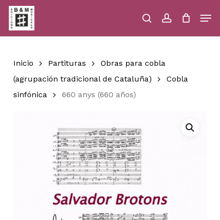
Skip
Men
to
main
search
account
Close
Cart
Close
Cart
content
Menu
Inicio
Partituras
Obras para cobla
(agrupación tradicional de Cataluña)
Cobla
sinfónica
660 anys (660 años)