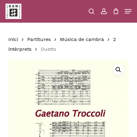
Skip
Men
to
main
search
account
Close
Cart
Close
Cart
content
Menu
Inici
Partitures
Música de cambra
2
intèrprets
Duetto