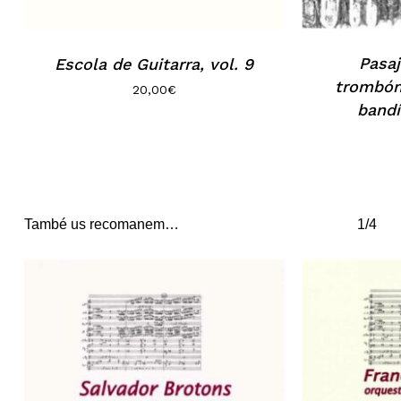
Pasaj
Escola de Guitarra, vol. 9
trombón 
20,00
€
bandí
També us recomanem…
1/4