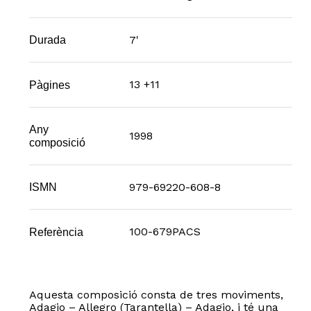
7'
Durada
13 +11
Pàgines
Any
1998
composició
979-69220-608-8
ISMN
100-679PACS
Referència
Aquesta composició consta de tres moviments,
Adagio – Allegro (Tarantella) – Adagio, i té una