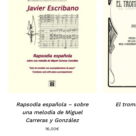
Rapsodia española – sobre
El trom
una melodía de Miguel
Carreras y González
16,00
€