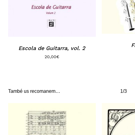
F
Escola de Guitarra, vol. 2
20,00
€
També us recomanem…
1/3