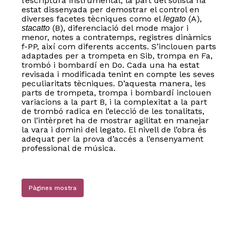
l’escriptura instrumental, la part del solista ha
estat dissenyada per demostrar el control en
diverses facetes tècniques como el
(A),
legato
(B), diferenciació del mode major i
stacatto
menor, notes a contratemps, registres dinàmics
f-PP, així com diferents accents. S’inclouen parts
adaptades per a trompeta en Sib, trompa en Fa,
trombó i bombardí en Do. Cada una ha estat
revisada i modificada tenint en compte les seves
peculiaritats tècniques. D’aquesta manera, les
parts de trompeta, trompa i bombardí inclouen
variacions a la part B, i la complexitat a la part
de trombó radica en l’elecció de les tonalitats,
on l’intèrpret ha de mostrar agilitat en manejar
la vara i domini del legato. El nivell de l’obra és
adequat per la prova d’accés a l’ensenyament
professional de música.
Pàgines mostra