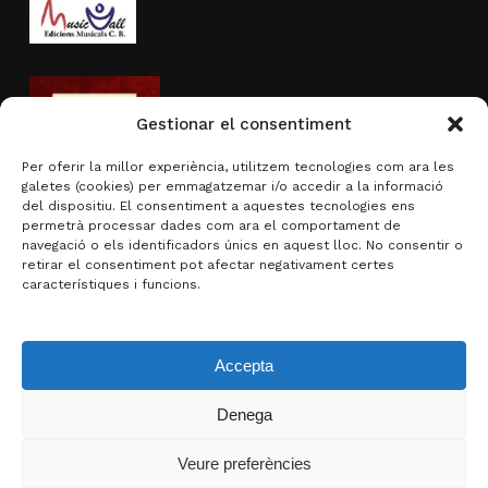
Gestionar el consentiment
Per oferir la millor experiència, utilitzem tecnologies com ara les
galetes (cookies) per emmagatzemar i/o accedir a la informació
del dispositiu. El consentiment a aquestes tecnologies ens
permetrà processar dades com ara el comportament de
navegació o els identificadors únics en aquest lloc. No consentir o
Activitat subvencionada per
retirar el consentiment pot afectar negativament certes
característiques i funcions.
Accepta
Denega
Subtotal:
0,00
€
Veure preferències
Visualitza la cistella
Finalitza la compra
© 2026 Brotons & Mercadal.