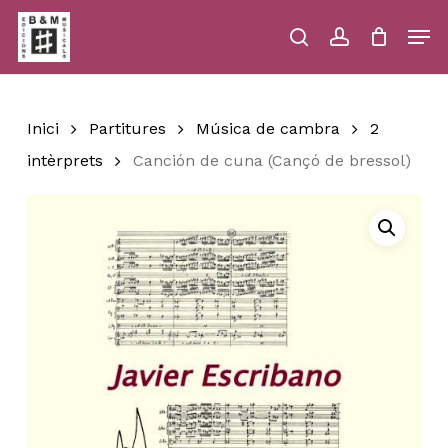
Skip
Men
to
main
search
account
Close
Cart
Close
Cart
content
Menu
Inici
Partitures
Música de cambra
2
intèrprets
Canción de cuna (Cançó de bressol)