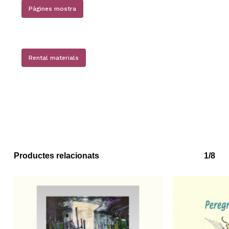
Pàgines mostra
Rental materials
No hi ha productes a la cistella.
Go to shop
Productes relacionats
1/8