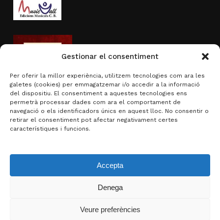
Gestionar el consentiment
Per oferir la millor experiència, utilitzem tecnologies com ara les
galetes (cookies) per emmagatzemar i/o accedir a la informació
del dispositiu. El consentiment a aquestes tecnologies ens
permetrà processar dades com ara el comportament de
navegació o els identificadors únics en aquest lloc. No consentir o
Activitat subvencionada per
retirar el consentiment pot afectar negativament certes
característiques i funcions.
Accepta
Denega
Subtotal:
0,00
€
Veure preferències
Visualitza la cistella
Finalitza la compra
© 2026 Brotons & Mercadal.