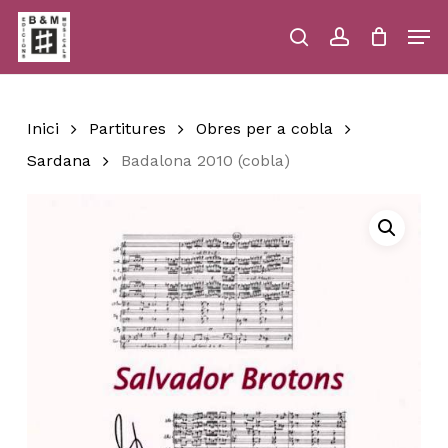
Skip
Men
to
main
search
account
Close
Cart
Close
Cart
content
Menu
Inici
Partitures
Obres per a cobla
Sardana
Badalona 2010 (cobla)