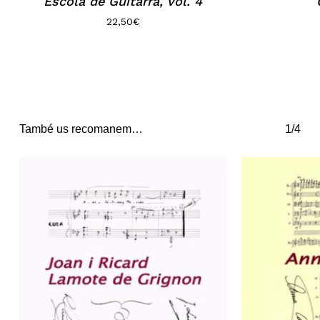
Escola de Guitarra, vol. 4
22,50
€
També us recomanem…
1/4