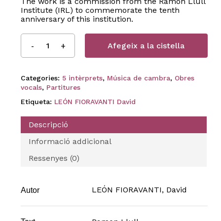
The work is a commission from the Ramon Llull
Institute (IRL) to commemorate the tenth
anniversary of this institution.
Afegeix a la cistella
Categories:
5 intèrprets
,
Música de cambra
,
Obres
vocals
,
Partitures
Etiqueta:
LEÓN FIORAVANTI David
Descripció
Informació addicional
Ressenyes (0)
LEÓN FIORAVANTI, David
Autor