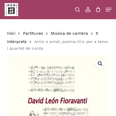
Skip
Men
to
main
search
account
Close
Cart
Close
Cart
content
Menu
Inici
Partitures
Música de cambra
5
intèrprets
Amic e amat, poema líric per a tenor
i quartet de corda