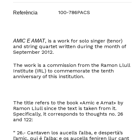
100-786PACS
Referència
, is a work for solo singer (tenor)
AMIC E AMAT
and string quartet written during the month of
September 2012.
The work is a commission from the Ramon Llull
Institute (IRL) to commemorate the tenth
anniversary of this institution.
The title refers to the book «Amic e Amat» by
Ramon Llull since the text is taken from it.
Specifically, it corresponds to thoughts no. 26
and 122:
“ 26.- Cantaven los aucells l’alba, e despertà’s
l’amic, qui é l’alba; e os aucells feniren llur cant