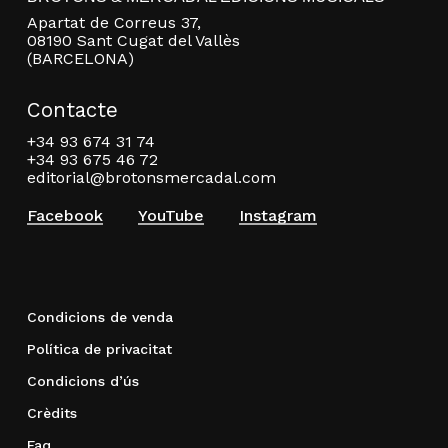
Apartat de Correus 37,
08190 Sant Cugat del Vallès
(BARCELONA)
Contacte
+34 93 674 31 74
+34 93 675 46 72
editorial@brotonsmercadal.com
Facebook
YouTube
Instagram
Condicions de venda
Política de privacitat
Condicions d’ús
Crèdits
Faq