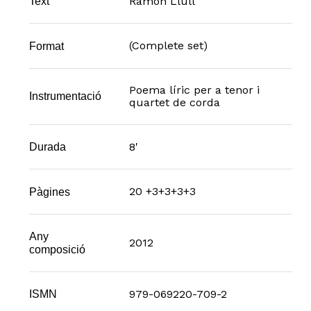
Ramon Llull
Text
(Complete set)
Format
Poema líric per a tenor i
Instrumentació
quartet de corda
8'
Durada
20 +3+3+3+3
Pàgines
Any
2012
composició
979-069220-709-2
ISMN