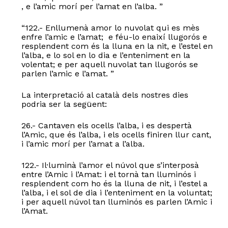
, e l’amic morí per l’amat en l’alba. ”
“122.- Enllumenà amor lo nuvolat qui es mès
enfre l’amic e l’amat; e féu-lo enaixí llugorós e
resplendent com és la lluna en la nit, e l’estel en
l’alba, e lo sol en lo dia e l’enteniment en la
volentat; e per aquell nuvolat tan llugorós se
parlen l’amic e l’amat. ”
La interpretació al català dels nostres dies
podria ser la següent:
26.- Cantaven els ocells l’alba, i es despertà
l’Amic, que és l’alba, i els ocells finiren llur cant,
i l’amic morí per l’amat a l’alba.
122.- Il·luminà l’amor el núvol que s’interposà
entre l’Amic i l’Amat: i el tornà tan lluminós i
resplendent com ho és la lluna de nit, i l’estel a
l’alba, i el sol de dia i l’enteniment en la voluntat;
i per aquell núvol tan lluminós es parlen l’Amic i
l’Amat.