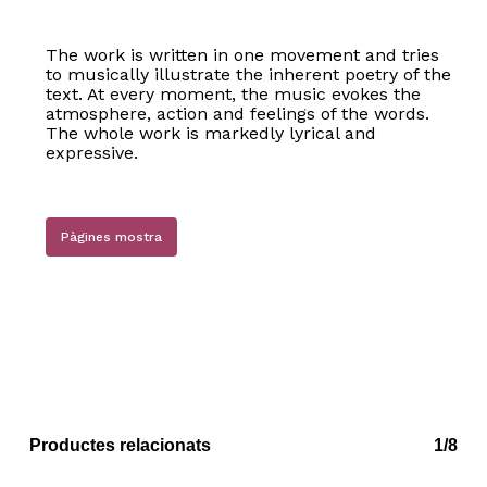
The work is written in one movement and tries
to musically illustrate the inherent poetry of the
text. At every moment, the music evokes the
No hi ha productes a la cistella.
atmosphere, action and feelings of the words.
The whole work is markedly lyrical and
expressive.
Go to shop
Pàgines mostra
Productes relacionats
1/8