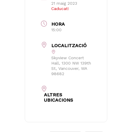
21 maig 2023
Caducat!
HORA
15:00
LOCALITZACIÓ
Skyview Concert
Hall, 1300 NW 139th
St, Vancouver, WA
98682
ALTRES
UBICACIONS