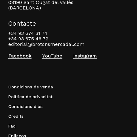
08190 Sant Cugat del Vallès
(BARCELONA)
Contacte
+34 93 674 31 74
+34 93 675 46 72
editorial@brotonsmercadal.com
Facebook
YouTube
Instagram
Condicions de venda
Política de privacitat
Condicions d’ús
Crèdits
Faq
Enllaços