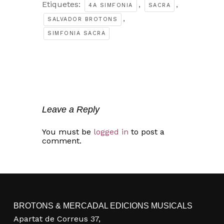
Etiquetes:
,
,
4A SIMFONIA
SACRA
,
SALVADOR BROTONS
SIMFONIA SACRA
No hi ha productes a la cistella.
Go to shop
Leave a Reply
You must be
logged in
to post a
comment.
BROTONS & MERCADAL EDICIONS MUSICALS
Apartat de Correus 37,