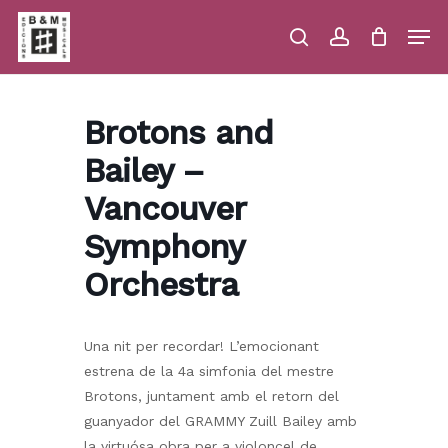
Skip
Men
to
main
search
account
Close
Cart
Close
Cart
content
Menu
Brotons and
Bailey –
Vancouver
Symphony
Orchestra
Una nit per recordar! L’emocionant
estrena de la 4a simfonia del mestre
Brotons, juntament amb el retorn del
guanyador del GRAMMY Zuill Bailey amb
la virtuósa obra per a violoncel de