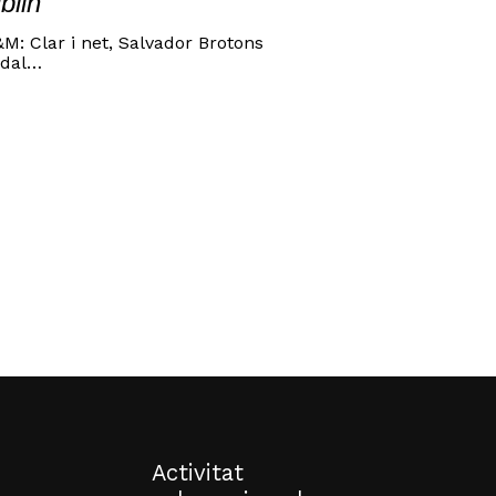
blin
M: Clar i net, Salvador Brotons
adal…
o hi ha productes a la cistella.
Go to shop
Activitat