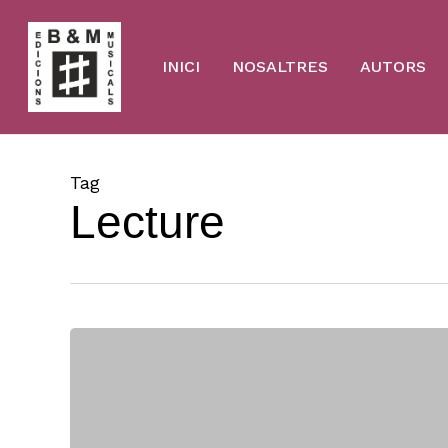
Skip
to
main
content
INICI
NOSALTRES
AUTORS
Tag
Lecture