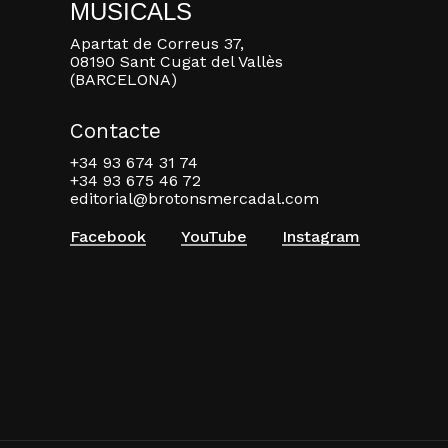
MUSICALS
Apartat de Correus 37,
08190 Sant Cugat del Vallès
(BARCELONA)
Contacte
+34 93 674 31 74
+34 93 675 46 72
editorial@brotonsmercadal.com
Facebook
YouTube
Instagram