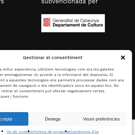
rs
subvencionada per
Gestionar el consentiment
la millor experiència, utilitzem tecnologies com ara les galetes
er emmagatzemar i/o accedir a la informació del dispositiu. El
nt a aquestes tecnologies ens permetrà processar dades com ara
ament de navegació o els identificadors únics en aquest lloc. No
o retirar el consentiment pot afectar negativament certes
iques i funcions.
0,00
€
ccepta
Denega
Veure preferències
za la cistella
Finalitza la compra
Ús de cookies
Política de privacitat
Condicions d’ús