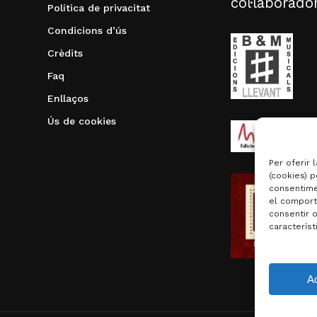
col·laborado
Política de privacitat
Condicions d’ús
Crèdits
Faq
Enllaços
Ús de cookies
Per oferir 
(cookies) p
consentime
el comport
consentir 
característ
Subtotal:
A
Visualit