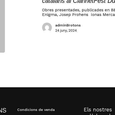
catalans al ClarinetFest Du
Obres presentades, publicades en B&
Enigma, Josep Prohens Ionas Merc
adminBrotons
24 juny, 2024
N
Els nostres
NS
Condicions de venda