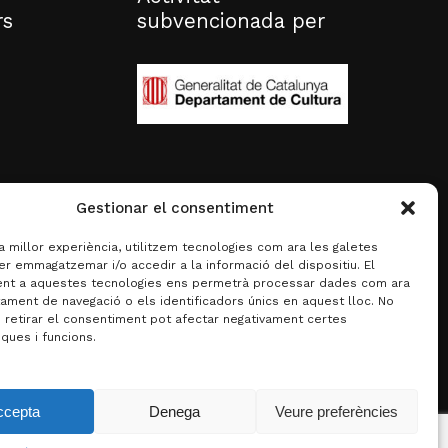
rs
subvencionada per
Gestionar el consentiment
la millor experiència, utilitzem tecnologies com ara les galetes
er emmagatzemar i/o accedir a la informació del dispositiu. El
nt a aquestes tecnologies ens permetrà processar dades com ara
ament de navegació o els identificadors únics en aquest lloc. No
o retirar el consentiment pot afectar negativament certes
iques i funcions.
0,00
€
ccepta
Denega
Veure preferències
za la cistella
Finalitza la compra