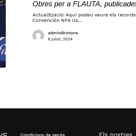
Obres per a FLAUTA, publicade
Actualització: Aquí podeu veure els records 
Convención NFA Us…
adminBrotons
6 juliol, 2024
N
Els nostres
NS
Condicions de venda