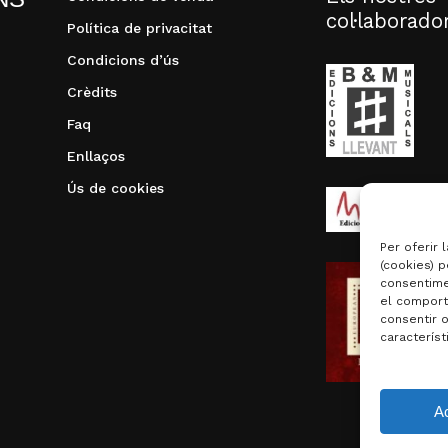
col·laborado
Política de privacitat
Condicions d’ús
Crèdits
Faq
Enllaços
Ús de cookies
Per oferir 
(cookies) p
consentime
el comport
consentir 
característ
Subtotal:
A
Visualit