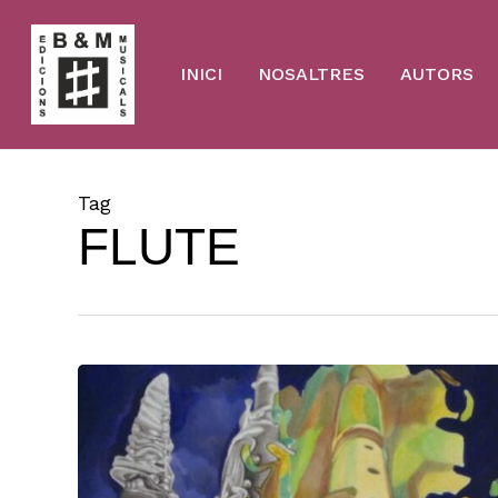
Skip
to
main
content
INICI
NOSALTRES
AUTORS
Tag
FLUTE