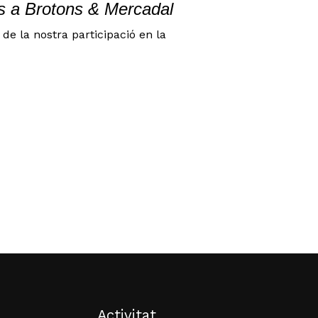
s a Brotons & Mercadal
de la nostra participació en la
o hi ha productes a la cistella.
Go to shop
Activitat