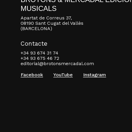
MUSICALS
Apartat de Correus 37,
08190 Sant Cugat del Vallès
(BARCELONA)
Contacte
+34 93 674 31 74
+34 93 675 46 72
editorial@brotonsmercadal.com
Facebook
YouTube
Instagram