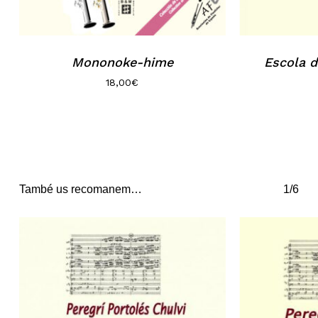
Mononoke-hime
Escola d
18,00
€
També us recomanem…
1/6