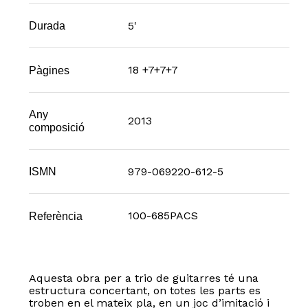
5'
Durada
18 +7+7+7
Pàgines
Any
2013
composició
979-069220-612-5
ISMN
100-685PACS
Referència
Aquesta obra per a trio de guitarres té una
estructura concertant, on totes les parts es
troben en el mateix pla, en un joc d’imitació i