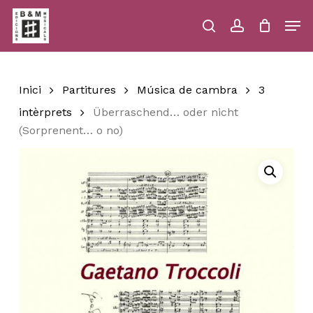
Skip
Men
to
main
search
account
Close
Cart
Close
Cart
content
Menu
Inici
Partitures
Música de cambra
3
intèrprets
Überraschend… oder nicht
(Sorprenent… o no)