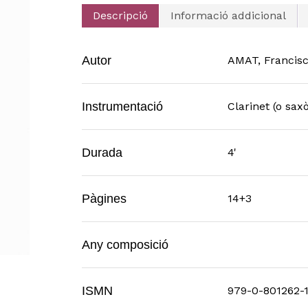
Descripció
Informació addicional
Autor
AMAT, Francis
Instrumentació
Clarinet (o sax
Durada
4'
Pàgines
14+3
Any composició
ISMN
979-0-801262-