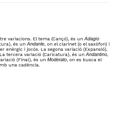
tre variacions. El tema (Cançó), és un
Adagio
tura), és un
, on el clarinet (o el saxòfon) i
Andante
 enèrgic i jocós. La segona variació (Expansió),
a tercera variació (Caricatura), és un
,
Andantino
riació (Final), és un
, on es busca el
Moderato
 amb una cadència.
o hi ha productes a la cistella.
Go to shop