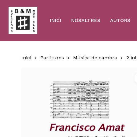
Skip
to
main
content
INICI
NOSALTRES
AUTORS
Inici
Partitures
Música de cambra
2 in