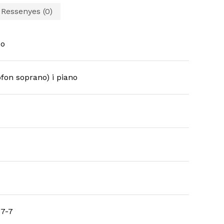
Ressenyes (0)
co
òfon soprano) i piano
17-7