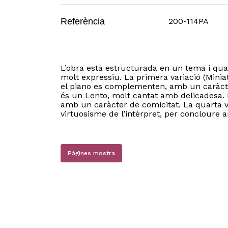
Referència
200-114PA
L’obra està estructurada en un tema i qua
molt expressiu. La primera variació (Minia
el piano es complementen, amb un caràcter
és un Lento, molt cantat amb delicadesa. L
amb un caràcter de comicitat. La quarta va
virtuosisme de l’intèrpret, per concloure
Pàgines mostra
N