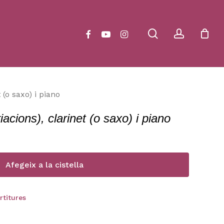
Close
Cart
search
account
facebook
youtube
instagram
 (o saxo) i piano
acions), clarinet (o saxo) i piano
Afegeix a la cistella
rtitures