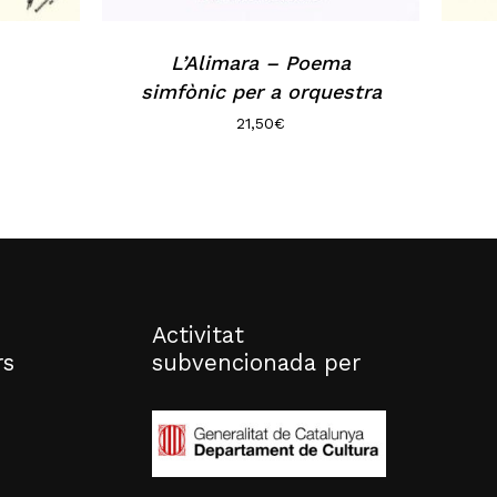
L’Alimara – Poema
simfònic per a orquestra
21,50
€
Activitat
rs
subvencionada per