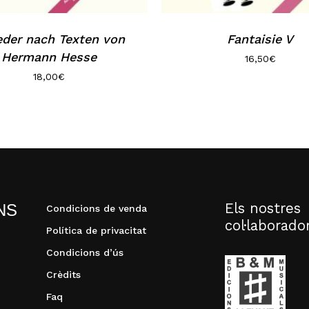
eder nach Texten von
Fantaisie V
Hermann Hesse
16,50
€
18,00
€
Els nostres
NS
Condicions de venda
col·laborado
Política de privacitat
Condicions d’ús
Crèdits
Faq