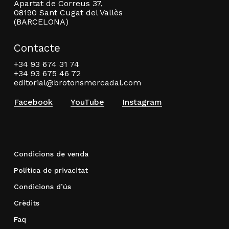
Apartat de Correus 37,
08190 Sant Cugat del Vallès
(BARCELONA)
Contacte
+34 93 674 31 74
+34 93 675 46 72
editorial@brotonsmercadal.com
Facebook
YouTube
Instagram
Condicions de venda
Política de privacitat
Condicions d’ús
Crèdits
Faq