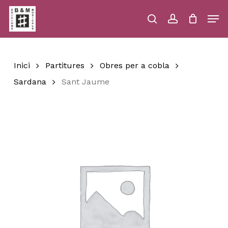
Skip
Men
to
main
search
account
Close
Cart
Close
Cart
content
Menu
Inici
Partitures
Obres per a cobla
Sardana
Sant Jaume