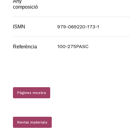
Any
composició
979-069220-173-1
ISMN
100-275PASC
Referència
Pàgines mostra
Rental materials