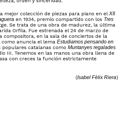
elleza, orden y sinceridad.
la mejor colección de piezas para piano en el
XII
en 1934, premio compartido con los
aguera
Tres
ge. Se trata de una obra de madurez, la última
arida Orfila. Fue estrenada el 24 de marzo de
la compositora, en la sala de conciertos de la
al como anuncia el lema
Estudiamos pensando en
as populares catalanas como
Muntanyes regalades
io III. Tenemos en las manos una obra llena de
asa con creces la función estrictamente
(
)
Isabel Fèlix Riera
o hay productos en el carrito.
Go to shop