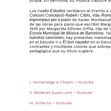
propia. En definitiva, su música trasluce b
Los C
recibieron el Premio a 
uatro Estudios
Concurs Concepció Rabell i Cibils, Vda. Rom
de Xavier Montsalvat
Impromptus per a piano
de las obras para piano que escribió Marg
1935 por Margarida Alfonso Orfila, hija de 
. T
Escola Municipal de Música de Barcelona
, hay presentes melodí
nuestras canciones
en el Estudio II o
en el Estud
El bon caçador
contrastes y múltiples colores que sobrep
pedagógica que su título sugiere.
N
I. Homenatge a Chopin – Youtube
II. Moderat Quasi Lent – Youtube
III. Scherzo – Youtube