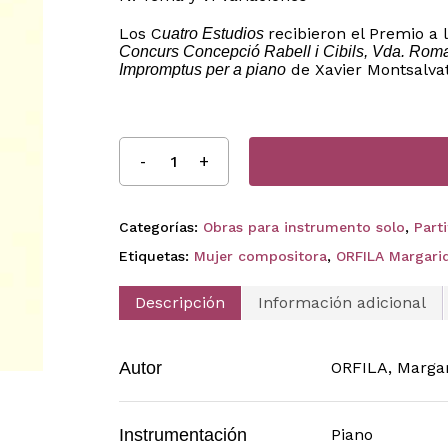
Los C
recibieron el Premio a 
uatro Estudios
Concurs Concepció Rabell i Cibils, Vda. Rom
de Xavier Montsalva
Impromptus per a piano
Categorías:
Obras para instrumento solo
,
Part
Etiquetas:
Mujer compositora
,
ORFILA Margari
Descripción
Información adicional
Autor
ORFILA, Marga
Instrumentación
Piano