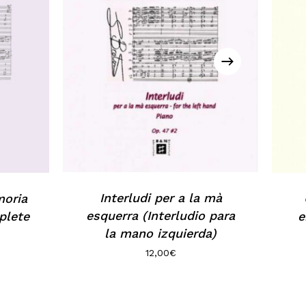
Interludi per a la mà
moria
esquerra (Interludio para
plete
e
la mano izquierda)
12,00
€