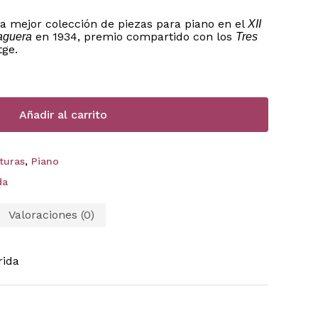
la mejor colección de piezas para piano en el
XII
en 1934, premio compartido con los
aguera
Tres
tge.
Añadir al carrito
ituras
,
Piano
da
Valoraciones (0)
rida