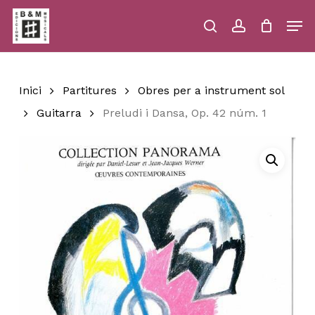
Skip
Men
to
main
search
account
Close
Cart
Close
Cart
content
Menu
Inici
Partitures
Obres per a instrument sol
Guitarra
Preludi i Dansa, Op. 42 núm. 1