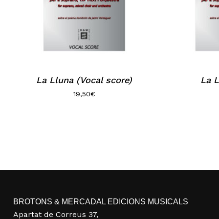
La Lluna (Vocal score)
La L
19,50
€
BROTONS & MERCADAL EDICIONS MUSICALS
Apartat de Correus 37,