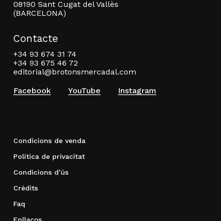
08190 Sant Cugat del Vallès
(BARCELONA)
Contacte
+34 93 674 31 74
+34 93 675 46 72
editorial@brotonsmercadal.com
Facebook
YouTube
Instagram
Condicions de venda
Política de privacitat
Condicions d’ús
Crèdits
Faq
Enllaços