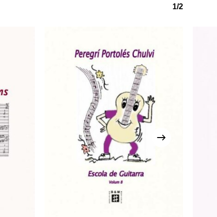
1/2
o hi ha productes a la cistella.
Go to shop