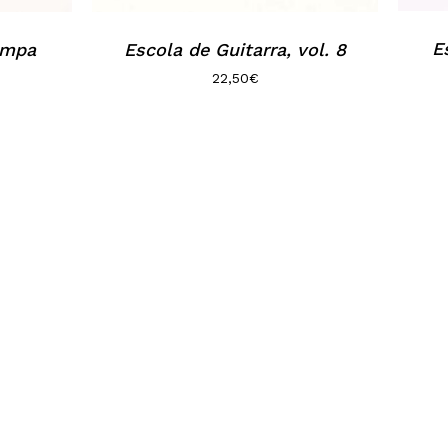
E
rompa
Escola de Guitarra, vol. 8
22,50
€