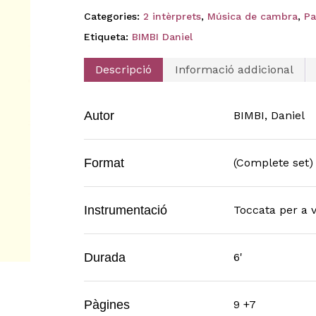
Categories:
2 intèrprets
,
Música de cambra
,
Pa
Etiqueta:
BIMBI Daniel
Descripció
Informació addicional
Autor
BIMBI, Daniel
Format
(Complete set)
Instrumentació
Toccata per a v
Durada
6'
Pàgines
9 +7