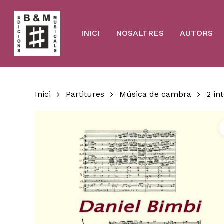
Skip
to
main
content
INICI
NOSALTRES
AUTORS
Inici
Partitures
Música de cambra
2 in