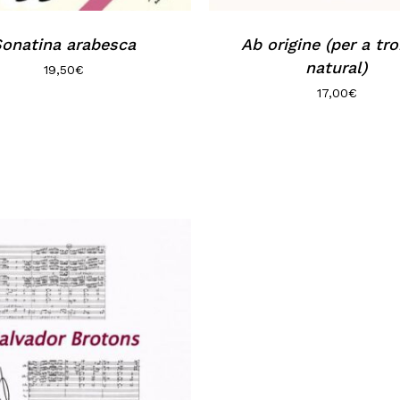
onatina arabesca
Ab origine (per a t
natural)
19,50
€
17,00
€