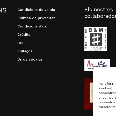
Els nostres
NS
Condicions de venda
col·laborado
Política de privacitat
Condicions d’ús
Crèdits
Faq
Enllaços
Ús de cookies
Per oferir 
(cookies) p
consentime
el comport
consentir 
característ
Subtotal: