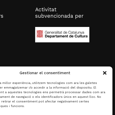
Activitat
rs
subvencionada per
Gestionar el consentiment
la millor experiència, utilitzem tecnologies com ara les galetes
er emmagatzemar i/o accedir a la informació del dispositiu. El
nt a aquestes tecnologies ens permetrà processar dades com ara
ament de navegació o els identificadors únics en aquest lloc. No
o retirar el consentiment pot afectar negativament certes
iques i funcions.
0,00
€