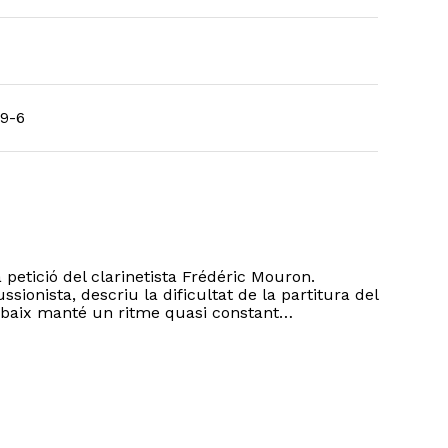
9-6
a petició del clarinetista Frédéric Mouron.
ionista, descriu la dificultat de la partitura del
t baix manté un ritme quasi constant…