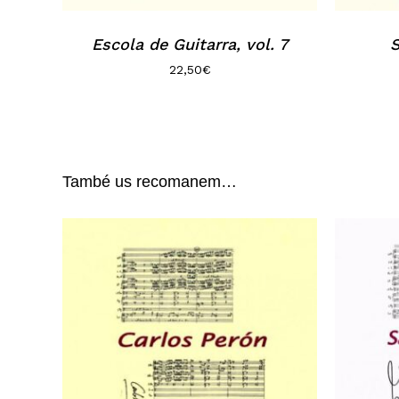
Escola de Guitarra, vol. 7
S
22,50
€
També us recomanem…