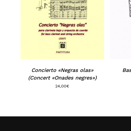
Concierto «Negras olas»
Bas
(Concert «Onades negres»)
24,00
€