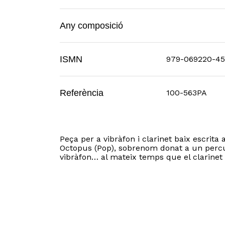
Any composició
ISMN
979-069220-45
Referència
100-563PA
Peça per a vibràfon i clarinet baix escrita 
Octopus (Pop), sobrenom donat a un percuss
vibràfon… al mateix temps que el clarine