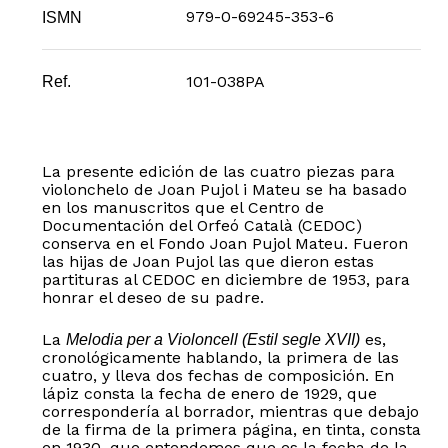
979-0-69245-353-6
ISMN
101-038PA
Ref.
La presente edición de las cuatro piezas para
violonchelo de Joan Pujol i Mateu se ha basado
en los manuscritos que el Centro de
Documentación del Orfeó Català (CEDOC)
conserva en el Fondo Joan Pujol Mateu. Fueron
las hijas de Joan Pujol las que dieron estas
partituras al CEDOC en diciembre de 1953, para
honrar el deseo de su padre.
La
es,
Melodia per a Violoncell (Estil segle XVII)
cronológicamente hablando, la primera de las
cuatro, y lleva dos fechas de composición. En
lápiz consta la fecha de enero de 1929, que
correspondería al borrador, mientras que debajo
de la firma de la primera página, en tinta, consta
en 1930, que entendemos que es la fecha de la