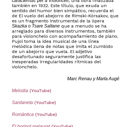
, una obra finalizada
caracteristic per a Violoncell
también en 1932. Este título, que exuda un
sentido del humor bien simpático, recuerda el
de El vuelo del abejorro de Rimski-Kórsakov, que
es un fragmento instrumental de la ópera
que a menudo se ha
Skazka o Tsare Saltane
arreglado para diversos instrumentos, también
para violonchelo con acompañamiento de piano.
Pujol toma la idea musical de una línea
melódica llena de notas que imita el zumbido
de un abejorro que vuela. El adjetivo
desafortunado seguramente justifica las
inesperadas irregularidades rítmicas del
violonchelo.
Marc Renau y Marta Augé
No hay productos en el carrito.
(YouTube)
Melodia
Go to shop
(YouTube)
Sardaneta
(YouTube)
Romàntica
(YouTube)
El borinot malaurat