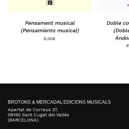
Pensament musical
Doble co
(Pensamiento musical)
(Doble
Andor
8,00
€
r
BROTONS & MERCADAL EDICIONS MUSICALS
Apartat de Correus 37,
08190 Sant Cugat del Vallès
(BARCELONA)