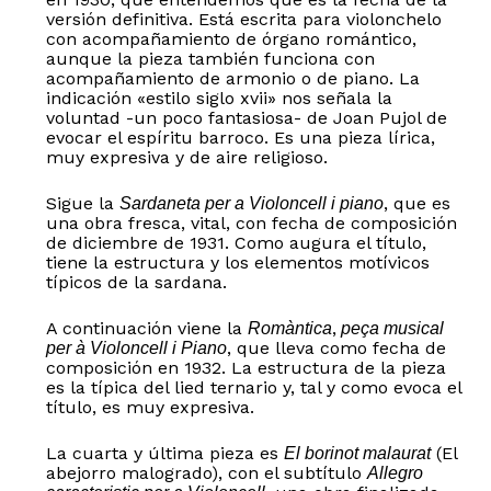
versión definitiva. Está escrita para violonchelo
con acompañamiento de órgano romántico,
aunque la pieza también funciona con
acompañamiento de armonio o de piano. La
indicación «estilo siglo xvii» nos señala la
voluntad -un poco fantasiosa- de Joan Pujol de
evocar el espíritu barroco. Es una pieza lírica,
muy expresiva y de aire religioso.
Sigue la
, que es
Sardaneta per a Violoncell i piano
una obra fresca, vital, con fecha de composición
de diciembre de 1931. Como augura el título,
tiene la estructura y los elementos motívicos
típicos de la sardana.
A continuación viene la
,
Romàntica
peça musical
, que lleva como fecha de
per à Violoncell i Piano
composición en 1932. La estructura de la pieza
es la típica del lied ternario y, tal y como evoca el
título, es muy expresiva.
La cuarta y última pieza es
(El
El borinot malaurat
abejorro malogrado), con el subtítulo
Allegro