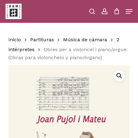
Skip
Men
to
main
search
account
Close
Cart
Close
Cart
content
Menu
Inicio
Partituras
Música de cámara
2
intérpretes
Obres per a violoncel i piano/orgue
(Obras para violonchelo y piano/órgano)