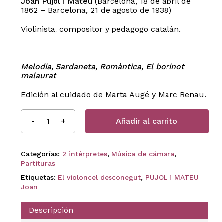
Joan Pujol i Mateu
(Barcelona, 18 de abril de
1862 – Barcelona, 21 de agosto de 1938)
Violinista, compositor y pedagogo catalán.
Melodia, Sardaneta, Romàntica, El borinot
malaurat
Edición al cuidado de Marta Augé y Marc Renau.
Añadir al carrito
Categorías:
2 intérpretes
,
Música de cámara
,
Partituras
Etiquetas:
El violoncel desconegut
,
PUJOL i MATEU
Joan
Descripción