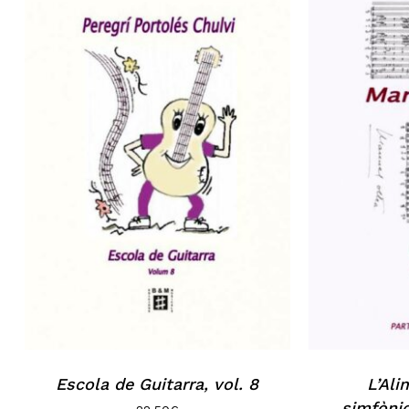
Escola de Guitarra, vol. 8
L’Al
simfònic