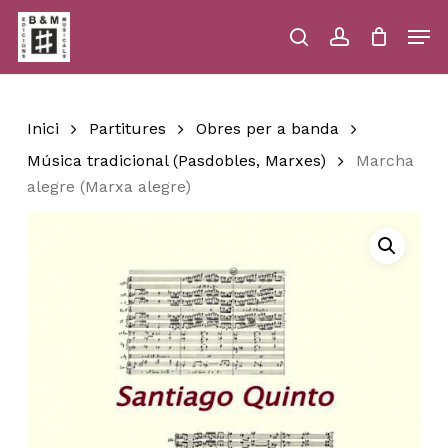
Skip
Men
to
main
search
account
Close
Cart
Close
Cart
content
Menu
Inici
Partitures
Obres per a banda
Música tradicional (Pasdobles, Marxes)
Marcha
alegre (Marxa alegre)