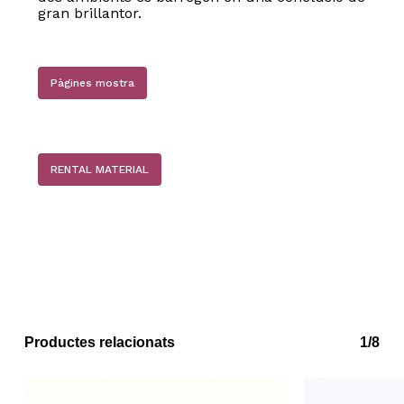
gran brillantor.
Pàgines mostra
RENTAL MATERIAL
No hi ha productes a la cistella.
Go to shop
Productes relacionats
1/8