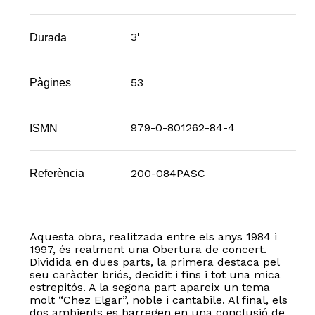
3'
Durada
53
Pàgines
979-0-801262-84-4
ISMN
200-084PASC
Referència
Aquesta obra, realitzada entre els anys 1984 i
1997, és realment una Obertura de concert.
Dividida en dues parts, la primera destaca pel
seu caràcter briós, decidit i fins i tot una mica
estrepitós. A la segona part apareix un tema
molt “Chez Elgar”, noble i cantabile. Al final, els
dos ambients es barregen en una conclusió de