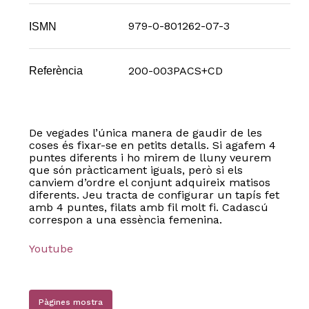
979-0-801262-07-3
ISMN
200-003PACS+CD
Referència
De vegades l’única manera de gaudir de les
coses és fixar-se en petits detalls. Si agafem 4
puntes diferents i ho mirem de lluny veurem
que són pràcticament iguals, però si els
canviem d’ordre el conjunt adquireix matisos
diferents. Jeu tracta de configurar un tapís fet
amb 4 puntes, filats amb fil molt fi. Cadascú
correspon a una essència femenina.
Youtube
Pàgines mostra