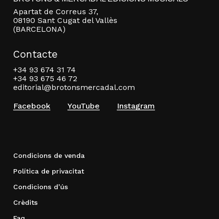
Apartat de Correus 37,
08190 Sant Cugat del Vallès
(BARCELONA)
Contacte
+34 93 674 31 74
+34 93 675 46 72
editorial@brotonsmercadal.com
Facebook
YouTube
Instagram
Condicions de venda
Política de privacitat
Condicions d’ús
Crèdits
Faq