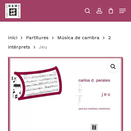
Skip
Men
to
main
search
account
Close
Cart
Close
Cart
content
Menu
Inici
Partitures
Música de cambra
2
intèrprets
Jeu