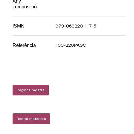
Any
composició
979-069220-117-5
ISMN
100-220PASC
Referència
Pàgines mostra
Rental materials