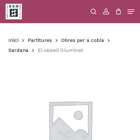
Skip
Men
to
main
search
account
Close
Cart
Close
Cart
content
Menu
Inici
Partitures
Obres per a cobla
Sardana
El vaixell il·luminat