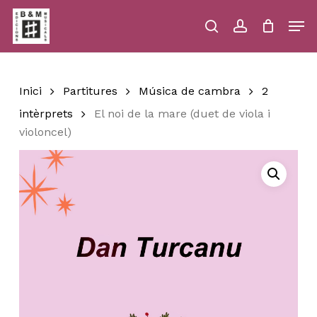
Skip
Men
to
main
search
account
Close
Cart
Close
Cart
content
Menu
Inici
Partitures
Música de cambra
2
intèrprets
El noi de la mare (duet de viola i
violoncel)