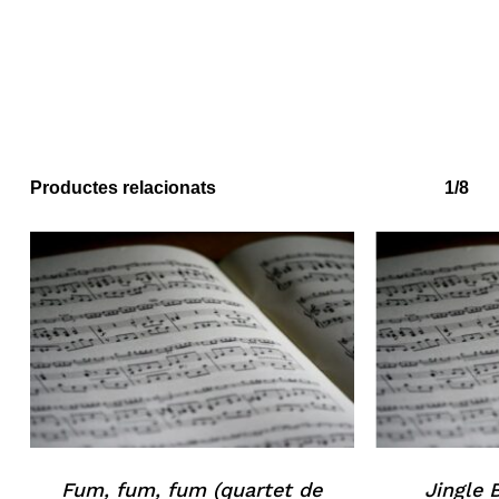
No hi ha productes a la cistella.
Go to shop
Productes relacionats
1/8
Fum, fum, fum (quartet de
Jingle B