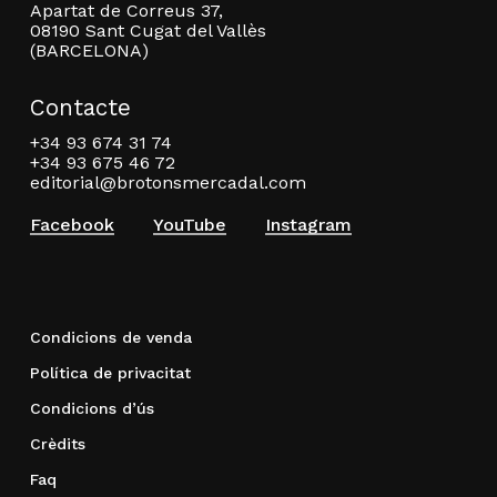
Apartat de Correus 37,
08190 Sant Cugat del Vallès
(BARCELONA)
Contacte
+34 93 674 31 74
+34 93 675 46 72
editorial@brotonsmercadal.com
Facebook
YouTube
Instagram
Condicions de venda
Política de privacitat
Condicions d’ús
Crèdits
Faq