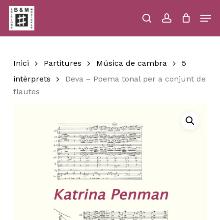
Skip
Men
to
main
search
account
Close
Cart
Close
Cart
content
Menu
Inici
Partitures
Música de cambra
5
intèrprets
Deva – Poema tonal per a conjunt de
flautes