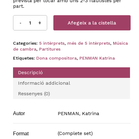
prevista per tocar amb uns 2-3 flautistes per
part.
Afegeix a la cistella
Categories:
5 intèrprets
,
més de 5 intèrprets
,
Música
de cambra
,
Partitures
Etiquetes:
Dona compositora
,
PENMAN Katrina
Descripció
Informació addicional
Ressenyes (0)
PENMAN, Katrina
Autor
(Complete set)
Format