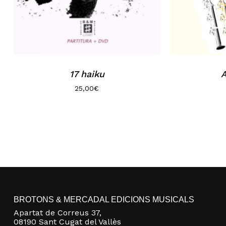
17 haiku
A
25,00
€
BROTONS & MERCADAL EDICIONS MUSICALS
Apartat de Correus 37,
08190 Sant Cugat del Vallès