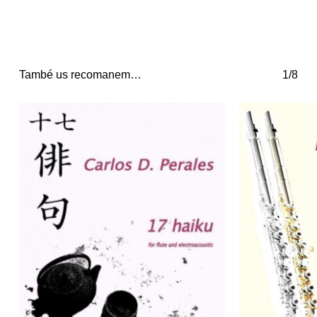
També us recomanem…
1/8