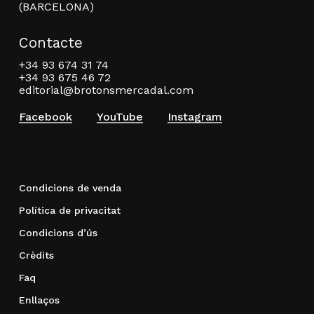
(BARCELONA)
Contacte
+34 93 674 31 74
+34 93 675 46 72
editorial@brotonsmercadal.com
Facebook
YouTube
Instagram
Condicions de venda
Política de privacitat
Condicions d’ús
Crèdits
Faq
Enllaços