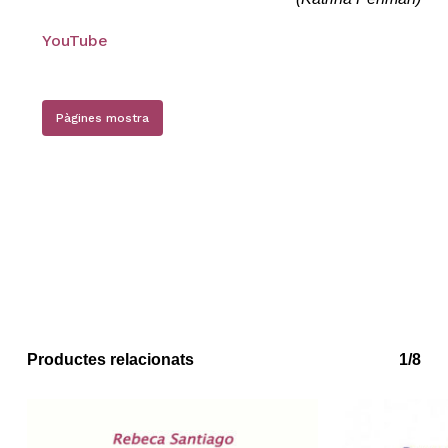
YouTube
Pàgines mostra
No hi ha productes a la cistella.
Productes relacionats
Go to shop
1/8