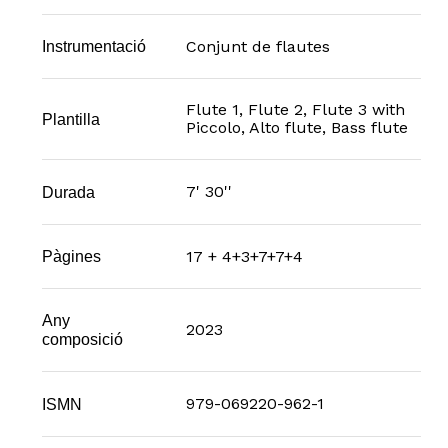
Conjunt de flautes
Instrumentació
Flute 1, Flute 2, Flute 3 with
Plantilla
Piccolo, Alto flute, Bass flute
7' 30''
Durada
17 + 4+3+7+7+4
Pàgines
Any
2023
composició
979-069220-962-1
ISMN