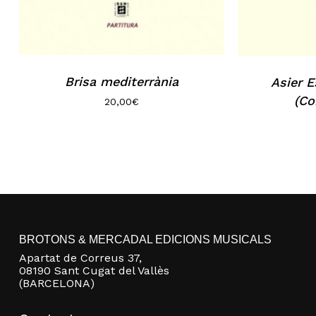
Brisa mediterrània
Asier E
(Co
20,00
€
BROTONS & MERCADAL EDICIONS MUSICALS
Apartat de Correus 37,
08190 Sant Cugat del Vallès
(BARCELONA)