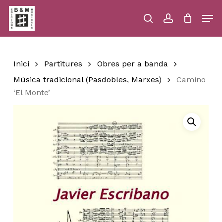
Skip
Men
to
main
search
account
Close
Cart
Close
Cart
content
Menu
Inici
Partitures
Obres per a banda
Música tradicional (Pasdobles, Marxes)
Camino
‘El Monte’