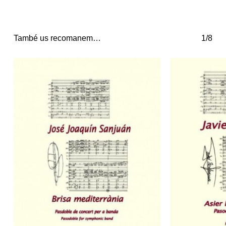
També us recomanem…
1/8