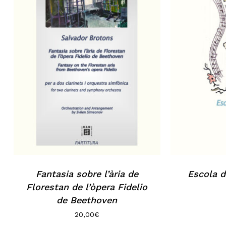
No hi ha productes a la cistella.
Go to shop
Fantasia sobre l’ària de
Escola d
Florestan de l’òpera Fidelio
de Beethoven
20,00
€