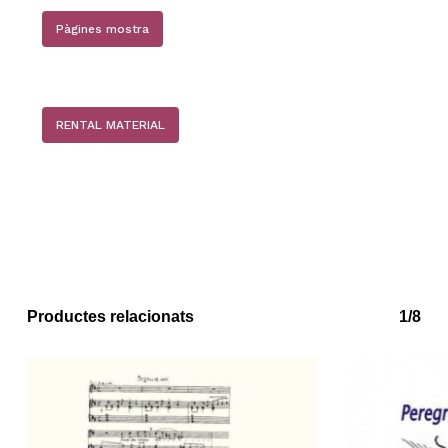
Pàgines mostra
RENTAL MATERIAL
No hi ha productes a la cistella.
Productes relacionats
1/8
Go to shop