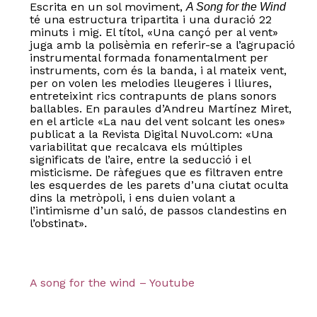
Escrita en un sol moviment,
A Song for the Wind
té una estructura tripartita i una duració 22
minuts i mig. El títol, «Una cançó per al vent»
juga amb la polisèmia en referir-se a l’agrupació
instrumental formada fonamentalment per
instruments, com és la banda, i al mateix vent,
per on volen les melodies lleugeres i lliures,
entreteixint rics contrapunts de plans sonors
ballables. En paraules d’Andreu Martínez Miret,
en el article «La nau del vent solcant les ones»
publicat a la Revista Digital Nuvol.com: «Una
variabilitat que recalcava els múltiples
significats de l’aire, entre la seducció i el
misticisme. De ràfegues que es filtraven entre
les esquerdes de les parets d’una ciutat oculta
dins la metròpoli, i ens duien volant a
l’intimisme d’un saló, de passos clandestins en
l’obstinat».
A song for the wind – Youtube