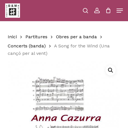
Skip
Men
to
main
search
account
Close
Cart
Close
Cart
content
Menu
Inici
Partitures
Obres per a banda
Concerts (banda)
A Song for the Wind (Una
cançó per al vent)