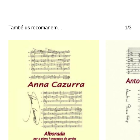
També us recomanem…
1/3