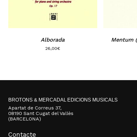
Alborada
Mentum (
26,00
€
BROTONS & MERCADAL EDICIONS MUSICALS
Apartat de Correus 37,
08190 Sant Cugat del Vallès
(BARCELONA)
Contacte