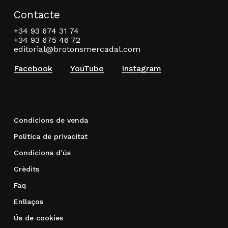
Contacte
+34 93 674 31 74
+34 93 675 46 72
editorial@brotonsmercadal.com
Facebook
YouTube
Instagram
Condicions de venda
Política de privacitat
Condicions d’ús
Crèdits
Faq
Enllaços
Ús de cookies