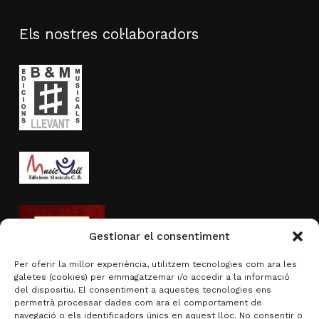
Els nostres col·laboradors
Gestionar el consentiment
Per oferir la millor experiència, utilitzem tecnologies com ara les
galetes (cookies) per emmagatzemar i/o accedir a la informació
del dispositiu. El consentiment a aquestes tecnologies ens
permetrà processar dades com ara el comportament de
navegació o els identificadors únics en aquest lloc. No consentir o