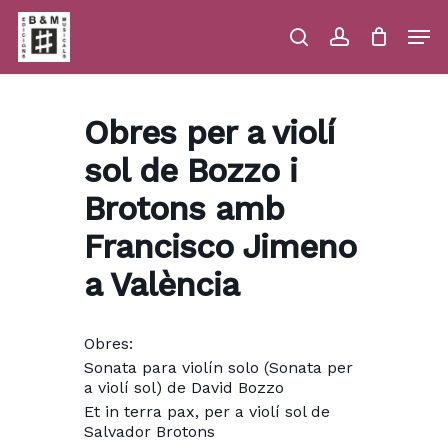
Skip
Men
to
main
search
account
Close
Cart
Close
Cart
content
Menu
Obres per a violí
sol de Bozzo i
Brotons amb
Francisco Jimeno
a València
Obres:
Sonata para violín solo (Sonata per
a violí sol) de David Bozzo
Et in terra pax, per a violí sol de
Salvador Brotons