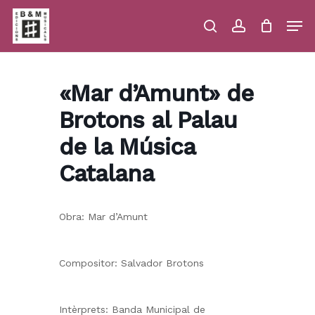
Skip
Men
to
main
search
account
Close
Cart
Close
Cart
content
Menu
«Mar d’Amunt» de
Brotons al Palau
de la Música
Catalana
Obra: Mar d’Amunt
Compositor: Salvador Brotons
Intèrprets: Banda Municipal de