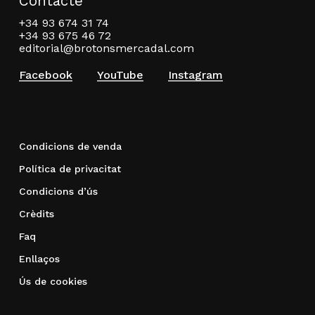
Contacte
+34 93 674 31 74
+34 93 675 46 72
editorial@brotonsmercadal.com
Facebook
YouTube
Instagram
Condicions de venda
Política de privacitat
Condicions d’ús
Crèdits
Faq
Enllaços
Ús de cookies