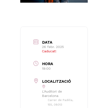
DATA
26 febr. 2025
Caducat!
HORA
19:00
LOCALITZACIÓ
L'Auditori de
Barcelona
Carrer de Padilla,
155, 08013