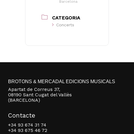
Barcelona
No hi ha productes a la cistella.
CATEGORIA
Go to shop
Concerts
BROTONS & MERCADAL EDICIONS MUSICALS
Apartat de Correus 37,
08190 Sant Cugat del Vallès
(BARCELONA)
Contacte
+34 93 674 31 74
+34 93 675 46 72