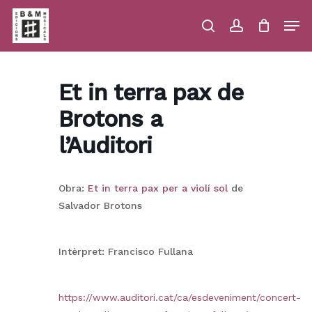
Skip
Men
to
main
search
account
Close
Cart
Close
Cart
content
Menu
Et in terra pax de
Brotons a
l’Auditori
Obra:
Et in terra pax per a violí sol
de
Salvador Brotons
Intèrpret: Francisco Fullana
https://www.auditori.cat/ca/esdeveniment/concert-