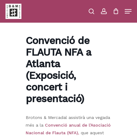
Skip
Men
to
main
search
account
Close
Cart
Close
Cart
content
Menu
Convenció de
FLAUTA NFA a
Atlanta
(Exposició,
concert i
presentació)
Brotons & Mercadal assistirà una vegada
més a la
Convenció anual de l’Asociació
Nacional de Flauta (NFA)
,
que aquest