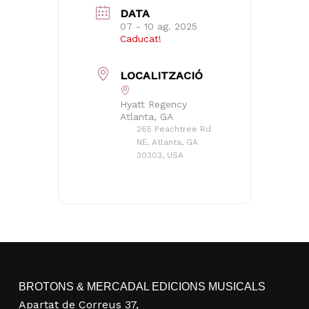
DATA
07 - 10 ag. 2025
Caducat!
LOCALITZACIÓ
Hyatt Regency
Atlanta, GA
265 Peachtree Rd.
NE, Atlanta, GA
30303, USA
BROTONS & MERCADAL EDICIONS MUSICALS
Apartat de Correus 37,