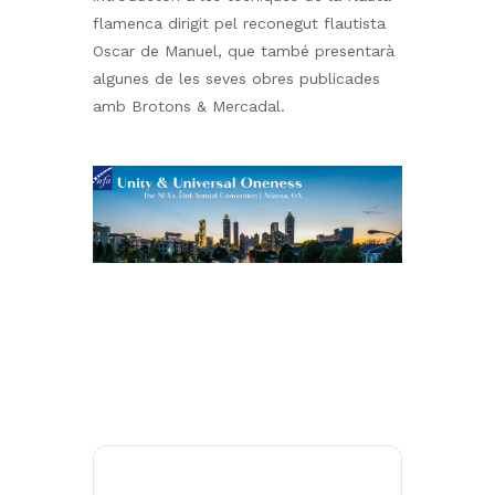
flamenca dirigit pel reconegut flautista
Oscar de Manuel, que també presentarà
algunes de les seves obres publicades
No hi ha productes a la cistella.
amb Brotons & Mercadal.
Go to shop