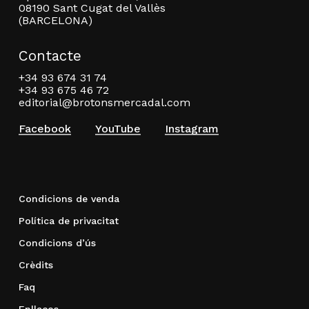
08190 Sant Cugat del Vallès
(BARCELONA)
Contacte
+34 93 674 31 74
+34 93 675 46 72
editorial@brotonsmercadal.com
Facebook
YouTube
Instagram
Condicions de venda
Política de privacitat
Condicions d’ús
Crèdits
Faq
Enllaços