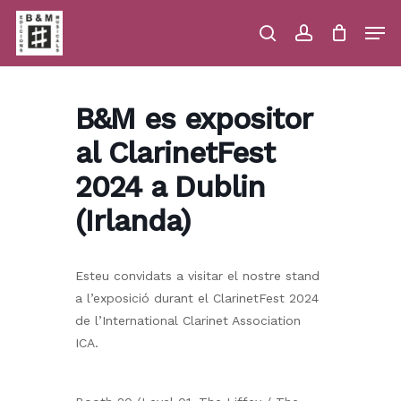
Skip
Men
to
main
search
account
Close
Cart
Close
Cart
content
Menu
B&M es expositor
al ClarinetFest
2024 a Dublin
(Irlanda)
Esteu convidats a visitar el nostre stand
a l’exposició durant el ClarinetFest 2024
de l’International Clarinet Association
ICA.