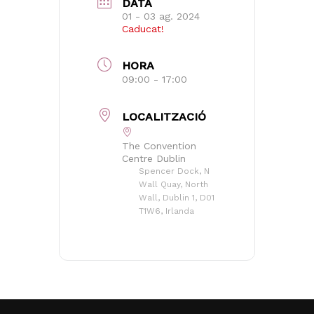
DATA
01 - 03 ag. 2024
Caducat!
HORA
09:00 - 17:00
No hi ha productes a la cistella.
LOCALITZACIÓ
Go to shop
The Convention
Centre Dublin
Spencer Dock, N
Wall Quay, North
Wall, Dublin 1, D01
T1W6, Irlanda