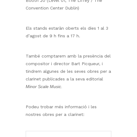
Booth 20 (Level 01, The Liffey / The
Convention Center Dublin)
Els stands estaràn oberts els dies 1 al 3
d’agost de 9 h fins a 17 h.
També comptarem amb la presència del
compositor i director Bart Picqueur, i
tindrem algunes de les seves obres per a
clarinet publicades a la seva editorial
Minor Scale Music.
Podeu trobar més informació i les
nostres obres per a clarinet: