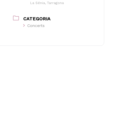
La Sénia, Tarragona
CATEGORIA
Concerts
o hi ha productes a la cistella.
Go to shop