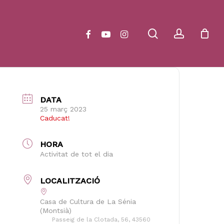
Close
Cart
search
account
facebook
youtube
instagram
DATA
25 març 2023
Caducat!
HORA
Activitat de tot el dia
LOCALITZACIÓ
Casa de Cultura de La Sénia
(Montsià)
Passeig de la Clotada, 56, 43560