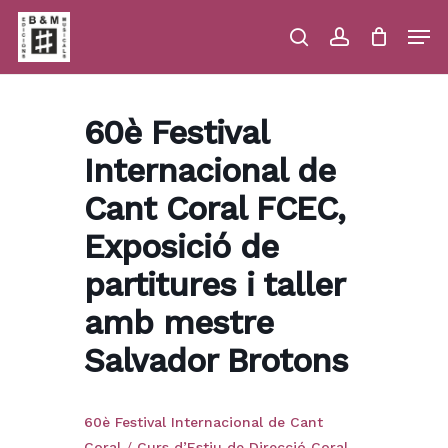
Skip
Men
to
main
search
account
Close
Cart
Close
Cart
content
Menu
60è Festival
Internacional de
Cant Coral FCEC,
Exposició de
partitures i taller
amb mestre
Salvador Brotons
60è Festival Internacional de Cant
Coral
/
Curs d’Estiu de Direcció Coral