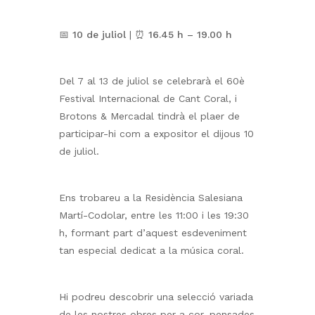
📅
10 de juliol
| ⏰
16.45 h – 19.00 h
Del 7 al 13 de juliol se celebrarà el 60è
Festival Internacional de Cant Coral, i
Brotons & Mercadal tindrà el plaer de
participar-hi com a expositor el dijous 10
de juliol.
Ens trobareu a la Residència Salesiana
Martí-Codolar, entre les 11:00 i les 19:30
h, formant part d’aquest esdeveniment
tan especial dedicat a la música coral.
Hi podreu descobrir una selecció variada
de les nostres obres per a cor, pensades