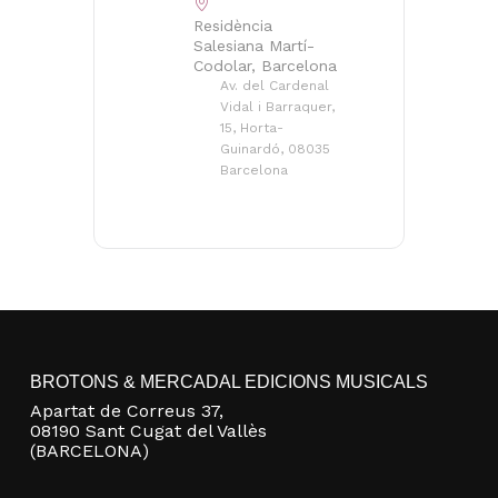
Residència
Salesiana Martí-
Codolar, Barcelona
Av. del Cardenal
Vidal i Barraquer,
15, Horta-
Guinardó, 08035
Barcelona
BROTONS & MERCADAL EDICIONS MUSICALS
Apartat de Correus 37,
08190 Sant Cugat del Vallès
(BARCELONA)