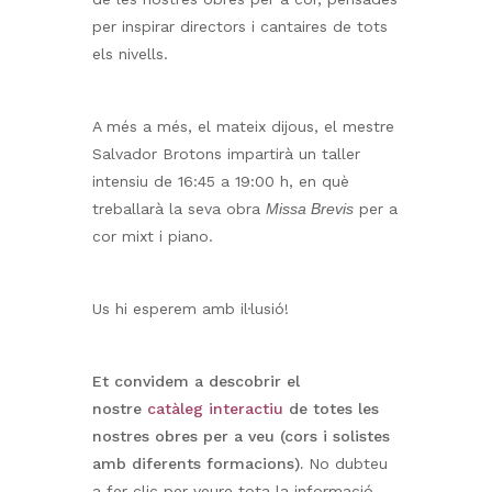
per inspirar directors i cantaires de tots
els nivells.
A més a més, el mateix dijous, el mestre
Salvador Brotons impartirà un taller
intensiu de 16:45 a 19:00 h, en què
treballarà la seva obra
Missa Brevis
per a
cor mixt i piano.
Us hi esperem amb il·lusió!
Et convidem a descobrir el
nostre
catàleg interactiu
de totes les
nostres obres per a veu (cors i solistes
amb diferents formacions).
No dubteu
a fer clic per veure tota la informació