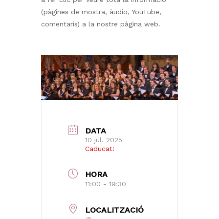
(pàgines de mostra, àudio, YouTube,
comentaris) a la nostre pàgina web.
No hi ha productes a la cistella.
Go to shop
DATA
10 jul. 2025
Caducat!
HORA
11:00 - 19:30
LOCALITZACIÓ