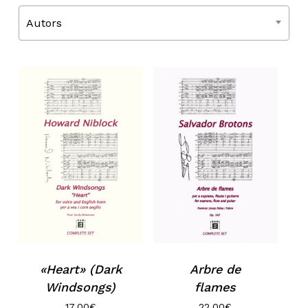
Autors
«Heart» (Dark
Arbre de
Windsongs)
flames
17,00
€
22,00
€