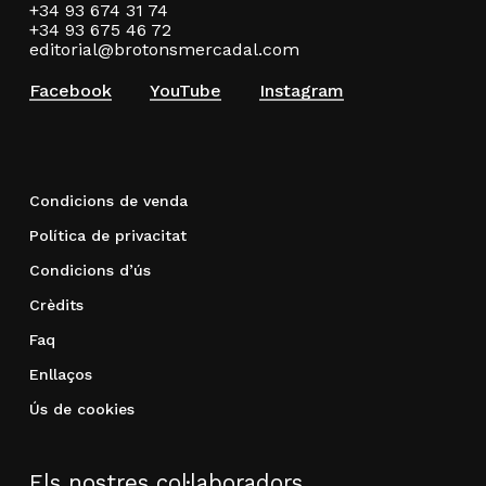
+34 93 674 31 74
+34 93 675 46 72
editorial@brotonsmercadal.com
Facebook
YouTube
Instagram
Condicions de venda
Política de privacitat
Condicions d’ús
Crèdits
Faq
Enllaços
Ús de cookies
Els nostres col·laboradors