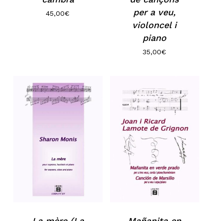
per a veu,
45,00
€
violoncel i
piano
35,00
€
No hi ha productes a la cistella.
Go to shop
La mère (La
Mañanita en