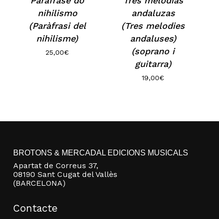
Paráfrase do
Tres melodías
nihilismo
andaluzas
(Paràfrasi del
(Tres melodies
nihilisme)
andaluses)
(soprano i
25,00
€
guitarra)
19,00
€
BROTONS & MERCADAL EDICIONS MUSICALS
Apartat de Correus 37,
08190 Sant Cugat del Vallès
(BARCELONA)
Contacte