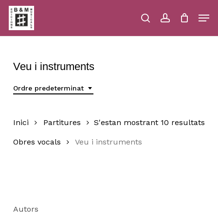
Skip
Men
to
main
search
account
Close
Cart
Close
Cart
content
Menu
Veu i instruments
Ordre predeterminat
Inici
Partitures
S'estan mostrant 10 resultats
Obres vocals
Veu i instruments
Autors