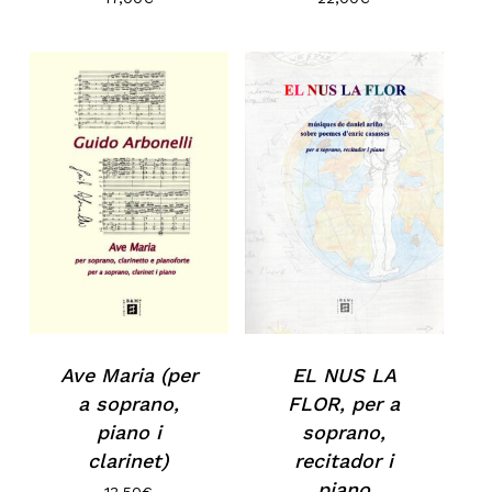
Ave Maria (per
EL NUS LA
a soprano,
FLOR, per a
piano i
soprano,
clarinet)
recitador i
piano
13,50
€