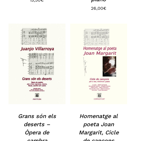
26,00
€
Grans són els
Homenatge al
deserts –
poeta Joan
Òpera de
Margarit, Cicle
cambra
de cançons