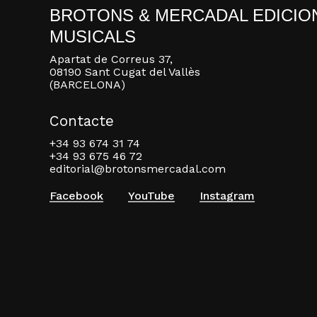
BROTONS & MERCADAL EDICIO
MUSICALS
Apartat de Correus 37,
08190 Sant Cugat del Vallès
(BARCELONA)
Contacte
+34 93 674 31 74
+34 93 675 46 72
editorial@brotonsmercadal.com
Facebook
YouTube
Instagram