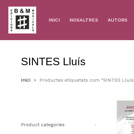
Skip
to
main
content
INICI
NOSALTRES
AUTORS
SINTES Lluís
Inici
Productes etiquetats com “SINTES Lluís
Product categories
-