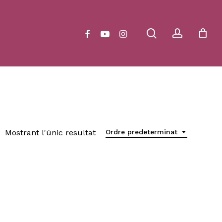
Close
Cart
search
account
facebook
youtube
instagram
Mostrant l'únic resultat
Ordre predeterminat