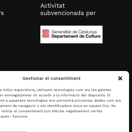
Activitat
rs
subvencionada per
Gestionar el consentiment
la millor experiència, utilitzem tecnologies com ara les galetes
er emmagatzemar i/o accedir a la informació del dispositiu. El
nt a aquestes tecnologies ens permetrà processar dades com ara
ament de navegació o els identificadors únics en aquest lloc. No
o retirar el consentiment pot afectar negativament certes
iques i funcions.
0,00
€