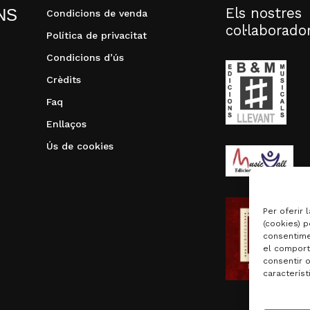
Els nostres
NS
Condicions de venda
col·laborado
Política de privacitat
Condicions d’ús
Crèdits
Faq
Enllaços
Ús de cookies
Per oferir 
(cookies) p
consentime
el comport
consentir 
característ
Subtotal: