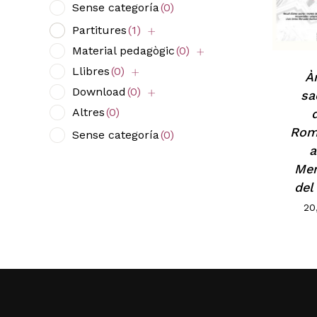
Sense categoría
(0)
Partitures
(1)
Material pedagògic
(0)
Llibres
(0)
À
Download
(0)
sa
Altres
(0)
Rom
Sense categoría
(0)
a
Men
del
20