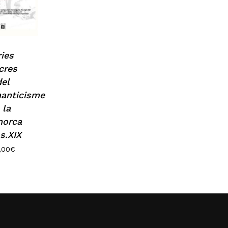
ries
cres
del
anticisme
N
 la
orca
 s.XIX
,00
€