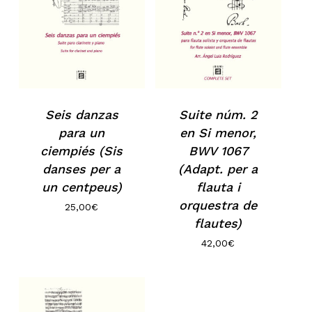
Seis danzas
Suite núm. 2
para un
en Si menor,
ciempiés (Sis
BWV 1067
danses per a
(Adapt. per a
un centpeus)
flauta i
orquestra de
25,00
€
flautes)
42,00
€
No hi ha productes a la cistella.
Go to shop