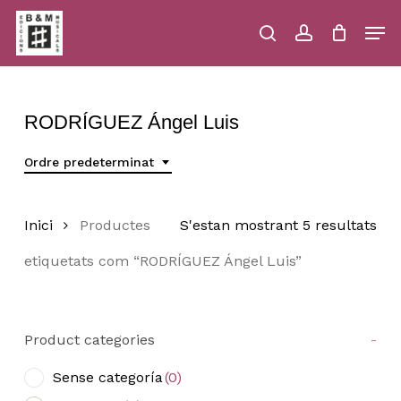
Skip
Men
to
main
search
account
Close
Cart
Close
Cart
content
Menu
RODRÍGUEZ Ángel Luis
Ordre predeterminat
Inici
Productes
S'estan mostrant 5 resultats
etiquetats com “RODRÍGUEZ Ángel Luis”
Product categories
-
Sense categoría
(0)