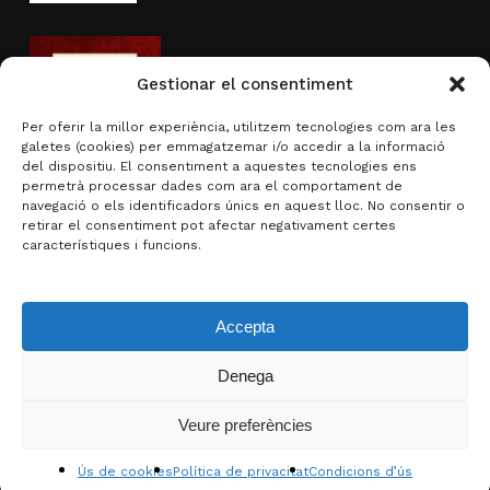
Gestionar el consentiment
Per oferir la millor experiència, utilitzem tecnologies com ara les
galetes (cookies) per emmagatzemar i/o accedir a la informació
del dispositiu. El consentiment a aquestes tecnologies ens
permetrà processar dades com ara el comportament de
navegació o els identificadors únics en aquest lloc. No consentir o
Activitat subvencionada per
retirar el consentiment pot afectar negativament certes
característiques i funcions.
Accepta
Denega
Subtotal:
0,00
€
Veure preferències
Visualitza la cistella
Finalitza la compra
© 2026 Brotons & Mercadal.
Ús de cookies
Política de privacitat
Condicions d’ús