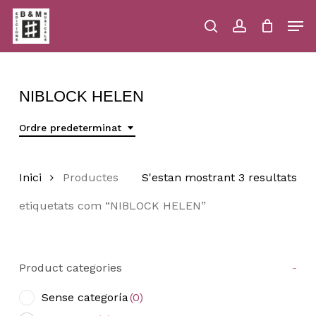
Skip
Men
to
main
search
account
Close
Cart
Close
Cart
content
Menu
NIBLOCK HELEN
Ordre predeterminat
Inici
Productes
S'estan mostrant 3 resultats
etiquetats com “NIBLOCK HELEN”
Product categories
-
Sense categoría
(0)