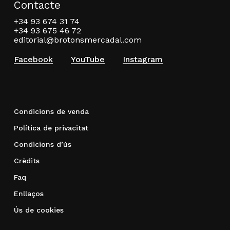
Contacte
+34 93 674 31 74
+34 93 675 46 72
editorial@brotonsmercadal.com
Facebook
YouTube
Instagram
Condicions de venda
Política de privacitat
Condicions d’ús
Crèdits
Faq
Enllaços
Ús de cookies