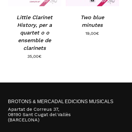
Little Clarinet
Two blue
History, per a
minutes
quartet o o
19,00
€
ensemble de
clarinets
35,00
€
No hi ha productes a la cistella.
Go to shop
BROTONS & MERCADAL EDICIONS MUSICALS
Apartat de Correus 37,
08190 Sant Cugat del Vallès
(BARCELONA)