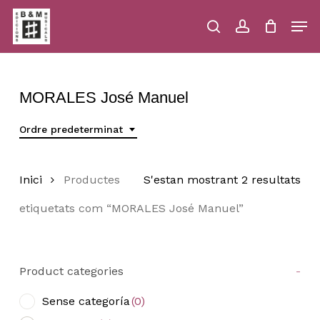
Skip
Men
to
main
search
account
Close
Cart
Close
Cart
content
Menu
MORALES José Manuel
Ordre predeterminat
Inici
Productes
S'estan mostrant 2 resultats
etiquetats com “MORALES José Manuel”
Product categories
-
Sense categoría
(0)